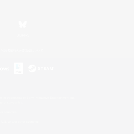
Bluesky
利用者情報の外部送信について
s or trademarks of Sony Interactive Entertainment Inc.
up of companies.
er countries.
U.S. and/or other countries.