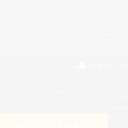
X
/
News
レーティング制度について
©2026 Sony Interactive Entertainment LLC."PlayStation
Microsoft, the 
Windows is e
©2026 Valve Corporation. St
100775
累計募集コミュニティ数