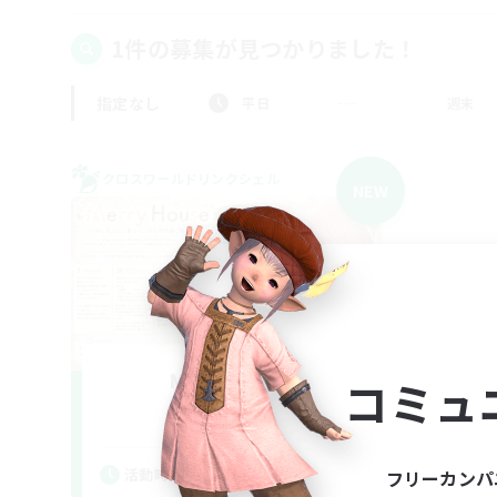
1件の募集が見つかりました！
指定なし
平日
週末
クロスワールドリンクシェル
NEW
Merry House
コミュ
追加メンバー募集
Elemental
活動時間
フリーカンパ