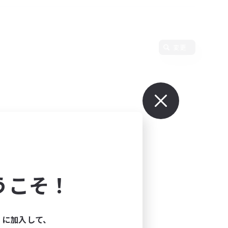
変更
うこそ！
ィに加入して、