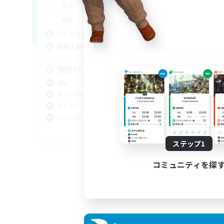
8:00
15:00
平日
8:00
15:00
週末
16
アクティブメンバー数
10
募集人数
雑談VCメインCWLS
雑談
まったりゆっくり楽しむ
ミラプリ（ミラージュプリズム）
ハウジング
JA
ステップ1
募集期間: 2026/09/03 まで
コミュニティを探