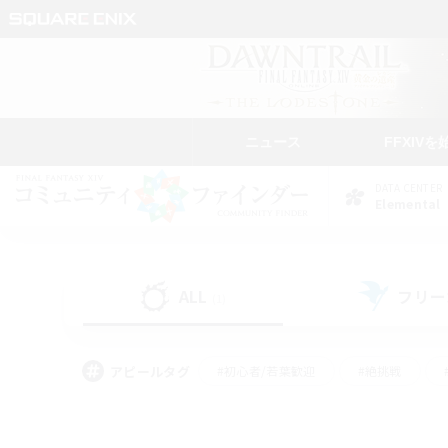
ニュース
FFXIVを
DATA CENTER
Elemental
ALL
フリー
(1)
アピールタグ
#初心者/若葉歓迎
#絶挑戦
#モブハント
#学生中心
#なんでも楽しむ
#スクリーンショット撮影
#ハウジ