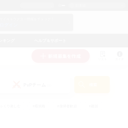
日本語
マイキャラクター情報をチェック！
ログイン
ンキング
ヘルプ＆サポート
新規募集を作成
リスト
ガイド
PvPチーム
検索
(0)
ゆっくり楽しむ
#極挑戦
#復帰者歓迎
#雑談
ルプレイ
#トレジャーハント
#レベリング
して頑張る
#プレイヤー主催イベント