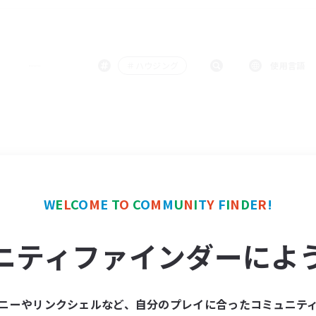
＃ハウジング
使用言語
W
E
L
C
O
M
E
T
O
C
O
M
M
U
N
I
T
Y
F
I
N
D
E
R
!
ニティファインダーによ
ニーやリンクシェルなど、自分のプレイに合ったコミュニテ