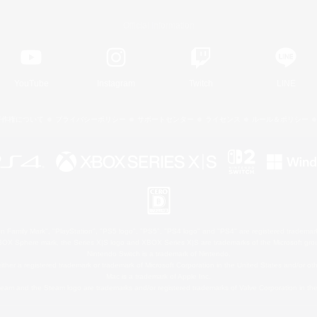
Official Information
YouTube
Instagram
Twitch
LINE
著作権について
プライバシーポリシー
サポートセンター
ライセンス
ルール＆ポリシー
 Family Mark", "PlayStation", "PS5 logo", "PS5", "PS4 logo" and "PS4" are registered trademark
XBOX Sphere mark, the Series X|S logo and XBOX Series X|S are trademarks of the Microsoft gro
Nintendo Switch is a trademark of Nintendo.
ither a registered trademark or trademark of Microsoft Corporation in the United States and/or oth
Mac is a trademark of Apple Inc.
eam and the Steam logo are trademarks and/or registered trademarks of Valve Corporation in the 