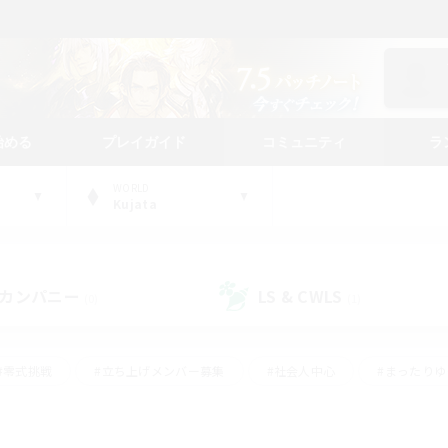
始める
プレイガイド
コミュニティ
ラ
WORLD
Kujata
カンパニー
LS & CWLS
(0)
(1)
#零式挑戦
#立ち上げメンバー募集
#社会人中心
#まったり
#体験歓迎
#クラフター中心
#ギャザラー中心
#ロー
ング
#演奏
#ミラプリ（ミラージュプリズム）
#クリア目指