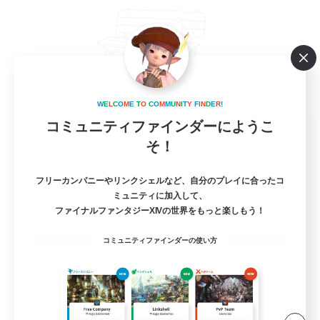
W
E
L
C
O
M
E
T
O
C
O
M
M
U
N
I
T
Y
F
I
N
D
E
R
!
Emoi Benchi
コミュニティファインダーにようこ
そ！
追加メンバー募集
Elemental
フリーカンパニーやリンクシェルなど、自分のプレイに合ったコ
30
募集人数
ミュニティに加入して、
ファイナルファンタジーXIVの世界をもっと楽しもう！
VC無。エオルゼアのベンチみたいな自由な場
所
コミュニティファインダーの使い方
雑談
初心者/若葉歓迎