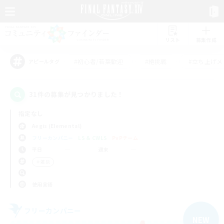
リスト
募集作成
#初心者/若葉歓迎
#絶挑戦
#立ち上げメ
アピールタグ
31件の募集が見つかりました！
指定なし
Aegis (Elemental)
フリーカンパニー
LS & CWLS
PvPチーム
平日
週末
＃雑談
使用言語
フリーカンパニー
NEW