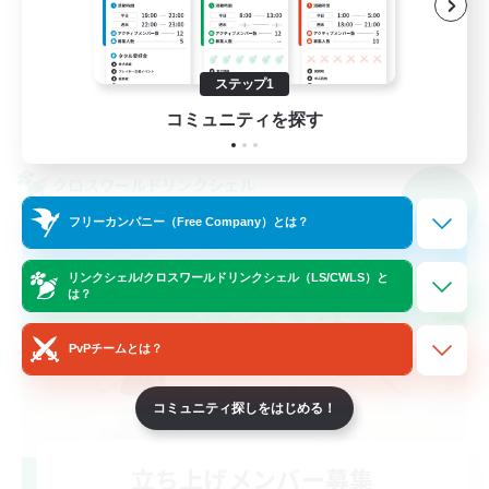
復帰者歓迎
なんでも楽しむ
JA
ステップ1
コミュニティを探す
詳細を見る
募集期間: 2026/09/06 まで
クロスワールドリンクシェル
NEW
フリーカンパニー（Free Company）とは？
リンクシェル/クロスワールドリンクシェル（LS/CWLS）と
は？
PvPチームとは？
コミュニティ探しをはじめる！
立ち上げメンバー募集