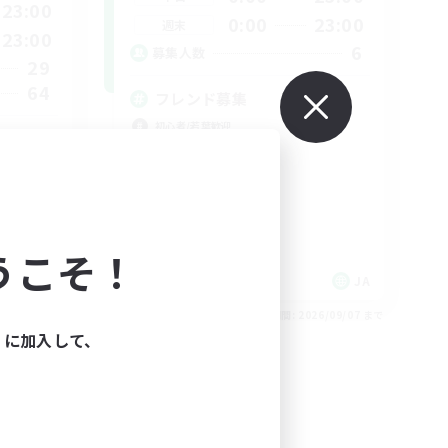
23:00
0:00
23:00
週末
23:00
6
募集人数
29
64
フレンド募集
初心者/若葉歓迎
雑談
レベリング
まったりゆっくり楽しむ
うこそ！
 / DE / FR
JA
26/09/07 まで
募集期間: 2026/09/07 まで
ィに加入して、