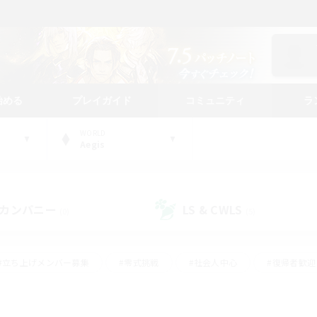
始める
プレイガイド
コミュニティ
ラ
WORLD
Aegis
カンパニー
LS & CWLS
(0)
(5)
#立ち上げメンバー募集
#零式挑戦
#社会人中心
#復帰者歓迎
ギャザラー中心
#モブハント
#ロールプレイ
#体験歓迎
レジャーハント
#クリア目指して頑張る
#ミラプリ（ミラージュプリ