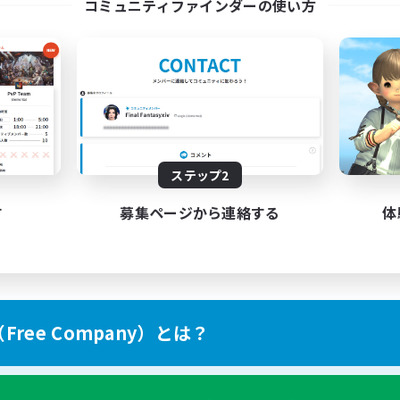
コミュニティファインダーの使い方
ステップ2
す
募集ページから連絡する
体
ree Company）とは？