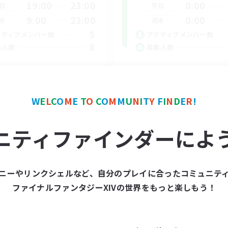
19:00
23:00
0:00
日
平日
9:00
23:00
0:00
末
週末
5
クティブメンバー数
アクティブメンバー数
8
集人数
募集人数
拶任意～気楽に～
リング
なんでも楽しむ
者/若葉歓迎
W
E
L
C
O
M
E
T
O
C
O
M
M
U
N
I
T
Y
F
I
N
D
E
R
!
レベリング
者歓迎
初心者/若葉歓迎
たりゆっくり楽しむ
ニティファインダーによ
復帰者歓迎
JA
JA / EN
募集期間: 2026/09/08 まで
募集期間: 20
ニーやリンクシェルなど、自分のプレイに合ったコミュニテ
ファイナルファンタジーXIVの世界をもっと楽しもう！