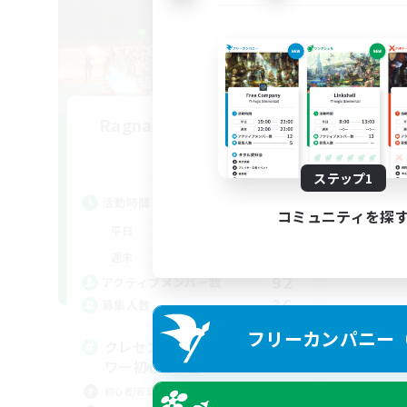
Ragnarok-Dawntrail 1
追加メンバー募集
Elemental
ステップ1
活動時間
コミュニティを探
21:00
23:00
平日
14:00
23:00
週末
92
アクティブメンバー数
36
募集人数
フリーカンパニー（F
クレセントアイル、フォークタ
ワー初心者練習
初心者/若葉歓迎