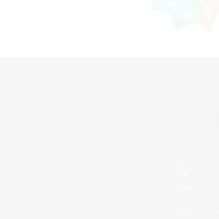
X
/
News
レーティング制度について