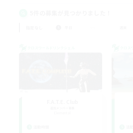
5件の募集が見つかりました！
指定なし
平日
週末
クロスワールドリンクシェル
クロス
F.A.T.E. Club
追加メンバー募集
Elemental
活動時間
活