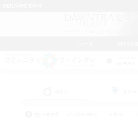
ニュース
FFXIVを
DATA CENTER
Elemental
ALL
フリー
(5)
アピールタグ
#初心者/若葉歓迎
#絶挑戦
#雑談
#なんでも楽しむ
#学生中心
#
#スクリーンショット撮影
#ト