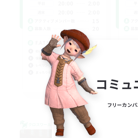
20:00
2:00
平日
平
20:00
2:00
週末
週
15
アクティブメンバー数
ア
20
募集人数
募
F.A.T.E.専用CWLS
挨
初心者/若葉歓迎
レベ
復帰者歓迎
初心
レベリング
復帰
まったりゆっくり楽しむ
まっ
コミュ
JA
募集期間: 2026/09/08 まで
フリーカンパ
クロスワールドリンクシェル
NEW