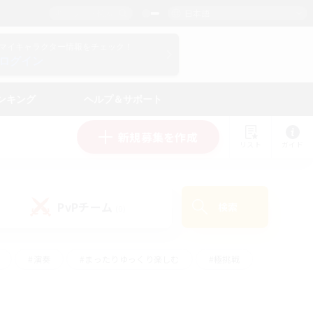
日本語
マイキャラクター情報をチェック！
ログイン
ンキング
ヘルプ＆サポート
新規募集を作成
リスト
ガイド
PvPチーム
検索
(0)
#演奏
#まったりゆっくり楽しむ
#極挑戦
#ハウジング
#レベリング
#クラフター中心
ズム）
#プレイヤー主催イベント