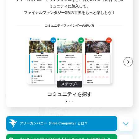
ミュニティに加入して、
合奏
ファイナルファンタジーXIVの世界をもっと楽しもう！
演奏
コミュニティファインダーの使い方
初心者/若葉歓迎
体験歓迎
プレイヤー主催イベント
JA / EN
詳細を見る
募集期間: 2026/09/01 まで
ステップ1
コミュニティを探す
クロスワールドリンクシェル
フリーカンパニー（Free Company）とは？
リンクシェル/クロスワールドリンクシェル（LS/CWLS）と