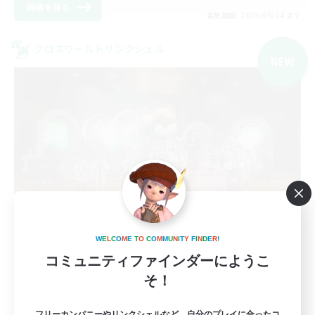
詳細を見る
募集期間: 2026/09/04 まで
クロスワールドリンクシェル
NEW
Elemental-MusicSalon
W
E
L
C
O
M
E
T
O
C
O
M
M
U
N
I
T
Y
F
I
N
D
E
R
!
追加メンバー募集
コミュニティファインダーにようこ
Elemental
そ！
2
募集人数
フリーカンパニーやリンクシェルなど、自分のプレイに合ったコ