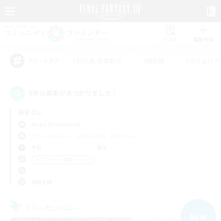
リスト
募集作成
#初心者/若葉歓迎
#絶挑戦
#立ち上げメ
アピールタグ
8件の募集が見つかりました！
指定なし
Aegis (Elemental)
フリーカンパニー
LS & CWLS
PvPチーム
平日
週末
＃プレイヤー主催イベント
使用言語
フリーカンパニー
NEW