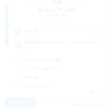
BLACK STONE
追加メンバー募集
Aegis [Elemental]
5
募集人数
高難易度&VC好きと月1イベントがあるお祭り
FC
スクリーンショット撮影
プレイヤー主催イベント
零式挑戦
なんでも楽しむ
JA
詳細を見る
募集期間: 2026/09/07 まで