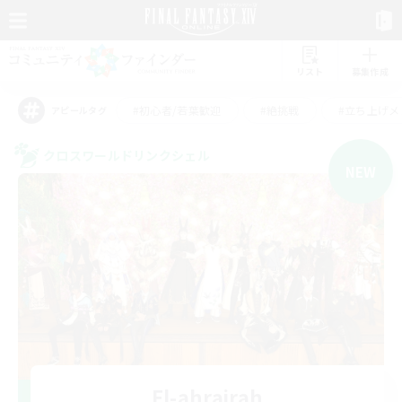
リスト
募集作成
#初心者/若葉歓迎
#絶挑戦
#立ち上げメ
アピールタグ
クロスワールドリンクシェル
NEW
El-ahrairah