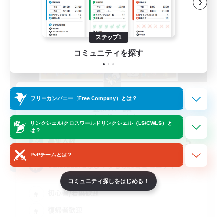
ステップ1
コミュニティを探す
ALLEGORY
フリーカンパニー（Free Company）とは？
追加メンバー募集
Aegis [Elemental]
リンクシェル/クロスワールドリンクシェル（LS/CWLS）と
は？
5
募集人数
PvPチームとは？
VC.Discordなし！ゆるふわコミュニティ
コミュニティ探しをはじめる！
初心者/若葉歓迎
復帰者歓迎