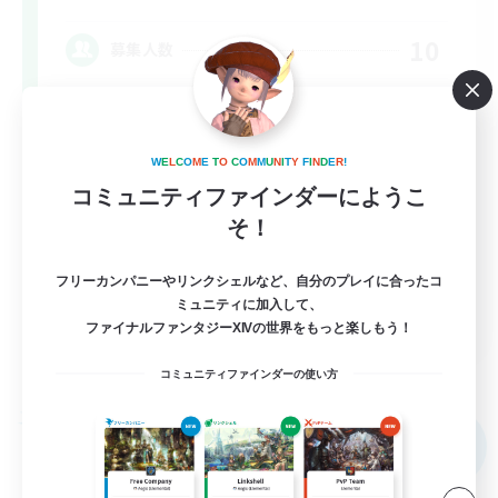
10
募集人数
VCあり
W
E
L
C
O
M
E
T
O
C
O
M
M
U
N
I
T
Y
F
I
N
D
E
R
!
初心者/若葉歓迎
コミュニティファインダーにようこ
復帰者歓迎
そ！
極挑戦
フリーカンパニーやリンクシェルなど、自分のプレイに合ったコ
クリア目指して頑張る
ミュニティに加入して、
JA
ファイナルファンタジーXIVの世界をもっと楽しもう！
詳細を見る
募集期間: 2026/09/08 まで
コミュニティファインダーの使い方
フリーカンパニー
NEW