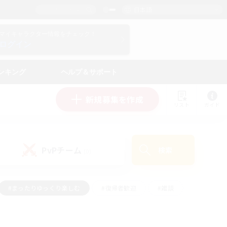
日本語
マイキャラクター情報をチェック！
ログイン
ンキング
ヘルプ＆サポート
新規募集を作成
リスト
ガイド
PvPチーム
検索
(0)
#まったりゆっくり楽しむ
#復帰者歓迎
#雑談
心
#演奏
#トレジャーハント
#ハウジング
）
#プレイヤー主催イベント