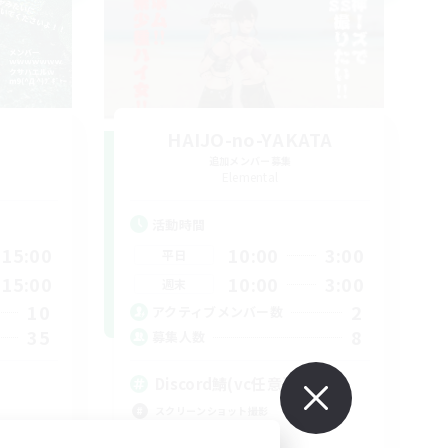
HAIJO-no-YAKATA
追加メンバー募集
Elemental
活動時間
15:00
10:00
3:00
平日
15:00
10:00
3:00
週末
10
2
アクティブメンバー数
35
8
募集人数
Discord鯖(vc任意)
スクリーンショット撮影
まったりゆっくり楽しむ