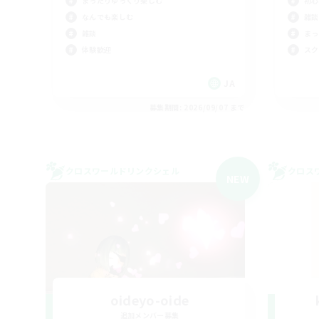
まったりゆっくり楽しむ
初心
なんでも楽しむ
雑談
雑談
まっ
体験歓迎
スク
JA
募集期間: 2026/09/07 まで
クロスワールドリンクシェル
クロス
NEW
oideyo-oide
追加メンバー募集