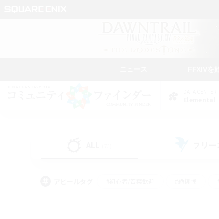
ニュース
FFXIVを
DATA CENTER
Elemental
ALL
フリー
(73)
アピールタグ
#初心者/若葉歓迎
#絶挑戦
#なんでも楽しむ
#学生中心
#モブハント
#レベリング
#クリア目指し