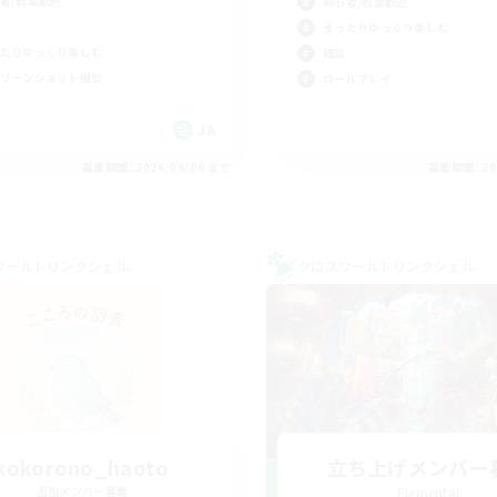
者/若葉歓迎
初心者/若葉歓迎
まったりゆっくり楽しむ
たりゆっくり楽しむ
雑談
リーンショット撮影
ロールプレイ
JA
募集期間: 2026/09/06 まで
募集期間: 20
ワールドリンクシェル
クロスワールドリンクシェル
kokorono_haoto
立ち上げメンバー
追加メンバー募集
Elemental