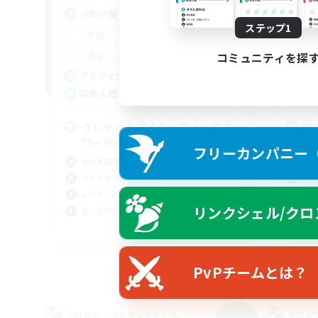
活動時間
活
ステップ1
21:00
23:00
平日
平
14:00
23:00
コミュニティを探
週末
週
92
アクティブメンバー数
ア
36
募集人数
募
クレセントアイル、フォークタ
ヒ
ワー初心者練習
ト(
フリーカンパニー（F
初心者/若葉歓迎
社会
プレイヤー主催イベント
まっ
レベリング
初心
リンクシェル/クロ
まったりゆっくり楽しむ
なん
JA
募集期間: 2026/09/07 まで
PvPチームとは？
クロスワールドリンクシェル
クロス