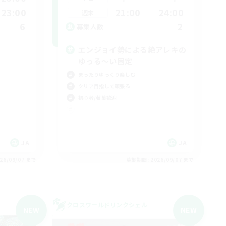
23:00
21:00
24:00
週末
6
2
募集人数
エンジョイ勢による絶アレキの
ゆっる〜い固定
まったりゆっくり楽しむ
クリア目指して頑張る
初心者/若葉歓迎
JA
JA
26/09/07 まで
募集期間: 2026/09/07 まで
クロスワールドリンクシェル
NEW
NEW