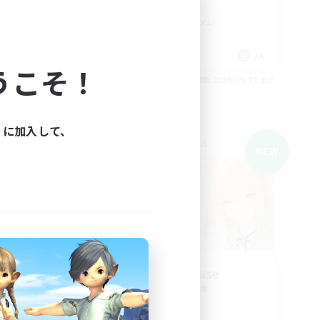
なんでも楽しむ
ミラプリ（ミラージュプリズム）
JA
JA
うこそ！
26/09/07 まで
募集期間: 2026/09/07 まで
ィに加入して、
クロスワールドリンクシェル
NEW
NEW
 -
Merry House
追加メンバー募集
Elemental