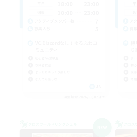
18:00
23:00
平日
平
10:00
23:00
週末
週
7
アクティブメンバー数
ア
5
募集人数
募
VC.Discordなし！ゆるふわコ
縛
ミュニティ
り
初心者/若葉歓迎
まっ
復帰者歓迎
初心
まったりゆっくり楽しむ
復帰
なんでも楽しむ
体験
JA
募集期間: 2026/09/07 まで
クロスワールドリンクシェル
クロス
NEW