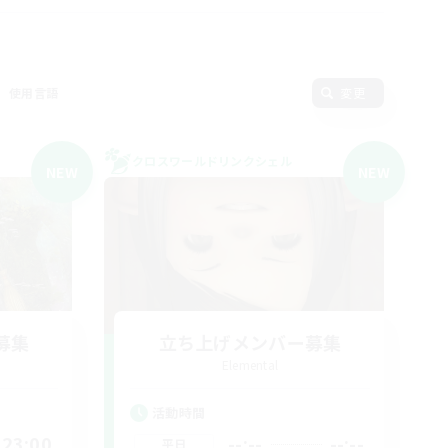
使用言語
変更
クロスワールドリンクシェル
NEW
NEW
募集
立ち上げメンバー募集
Elemental
活動時間
23:00
--:--
--:--
平日