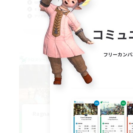
極挑戦
復帰
まったりゆっくり楽しむ
なん
クリア目指して頑張る
まっ
JA
コミュ
募集期間: 2026/09/07 まで
フリーカンパ
クロスワールドリンクシェル
クロス
NEW
Ragnarok-Dawntrail 1
追加メンバー募集
Elemental