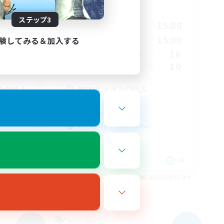
活動時間
ステップ3
23:00
8:00
15:00
平日
23:00
8:00
15:00
験してみる＆加入する
週末
4
16
アクティブメンバー数
64
10
募集人数
方向け！
雑談VCメインCWLS
雑談
まったりゆっくり楽しむ
ミラプリ（ミラージュプリズム）
ハウジング
JA
JA
26/09/07 まで
募集期間: 2026/09/07 まで
フリーカンパニー