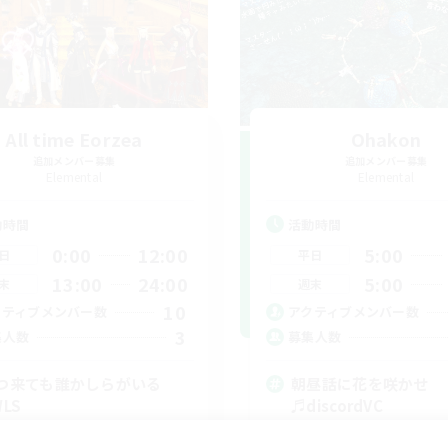
All time Eorzea
Ohakon
追加メンバー募集
追加メンバー募集
Elemental
Elemental
動時間
活動時間
0:00
12:00
5:00
日
平日
13:00
24:00
5:00
末
週末
10
クティブメンバー数
アクティブメンバー数
3
集人数
募集人数
つ来ても誰かしらがいる
朝昼話に花を咲かせ
WLS
♬discordVC
者/若葉歓迎
雑談