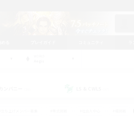
始める
プレイガイド
コミュニティ
ラ
WORLD
Aegis
カンパニー
LS & CWLS
(16)
(57)
#立ち上げメンバー募集
#零式挑戦
#社会人中心
#極挑戦
#体験歓迎
#ロールプレイ
#ギャザラー中心
#クラフター中
て頑張る
#スクリーンショット撮影
#ミラプリ（ミラージュプリズム