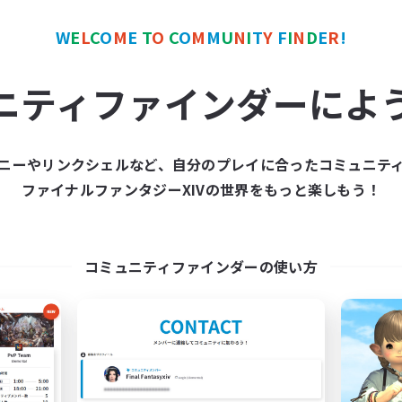
者歓迎
まったりゆっくり楽しむ
でも楽しむ
体験歓迎
W
E
L
C
O
M
E
T
O
C
O
M
M
U
N
I
T
Y
F
I
N
D
E
R
!
たりゆっくり楽しむ
復帰者歓迎
JA
ニティファインダーによ
募集期間: 2026/09/07 まで
募集期間: 20
ニーやリンクシェルなど、自分のプレイに合ったコミュニテ
ワールドリンクシェル
クロスワールドリンクシェル
ファイナルファンタジーXIVの世界をもっと楽しもう！
NEW
コミュニティファインダーの使い方
Survivors of Light
KUMATAN - ele1
追加メンバー募集
追加メンバー募集
Elemental
Elemental