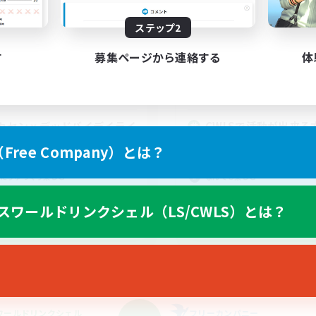
動時間
活動時間
ステップ2
22:00
1:00
0:00
日
平日
22:00
2:00
0:00
す
募集ページから連絡する
体
末
週末
10
クティブメンバー数
アクティブメンバー数
5
集人数
募集人数
カセンｘデッドバイデイライ
CWLSで活動が出来る
DBD) DC不問
エンジョイ勢おいで！
ree Company）とは？
人中心
まったりゆっくり楽しむ
たりゆっくり楽しむ
なんでも楽しむ
者/若葉歓迎
スクリーンショット撮影
スワールドリンクシェル（LS/CWLS）とは？
でも楽しむ
雑談
JA
募集期間: 2026/09/07 まで
募集期間: 20
ワールドリンクシェル
フリーカンパニー