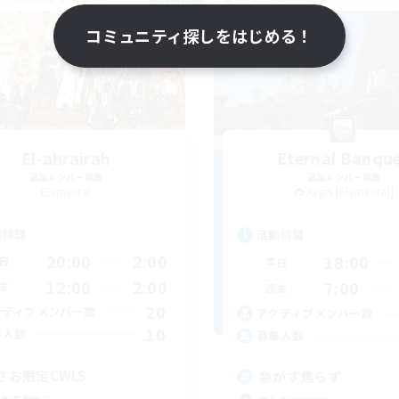
NEW
コミュニティ探しをはじめる！
El-ahrairah
Eternal Banqu
追加メンバー募集
追加メンバー募集
Elemental
Aegis [Elemental]
動時間
活動時間
20:00
2:00
18:00
日
平日
12:00
2:00
7:00
末
週末
20
クティブメンバー数
アクティブメンバー数
10
集人数
募集人数
さお限定CWLS
急がず焦らず