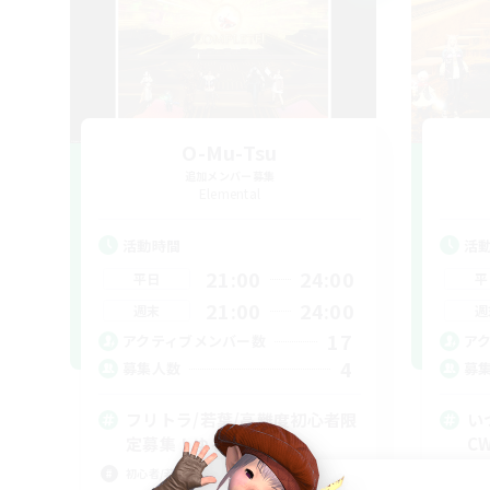
O-Mu-Tsu
追加メンバー募集
Elemental
活動時間
活
21:00
24:00
平日
平
21:00
24:00
週末
週
17
アクティブメンバー数
ア
4
募集人数
募
フリトラ/若葉/高難度初心者限
い
定募集！ゆるく極攻略
C
初心者/若葉歓迎
初心