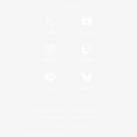
Official Information
/
X
News
YouTube
Instagram
Twitch
LINE
Bluesky
レーティング制度について
プライバシーポリシー
著作権について
サポートセンター
ライセンス
ルール＆ポリシー
利用者情報の外部送信について