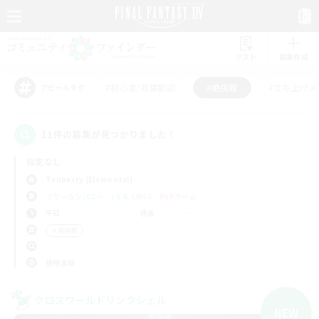
リスト
募集作成
#初心者/若葉歓迎
#絶挑戦
#立ち上げメ
アピールタグ
11件の募集が見つかりました！
指定なし
Tonberry (Elemental)
フリーカンパニー
LS & CWLS
PvPチーム
平日
週末
＃絶挑戦
使用言語
クロスワールドリンクシェル
NEW