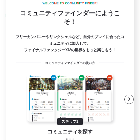
募集期間: 2026/08/31 まで
W
E
L
C
O
M
E
T
O
C
O
M
M
U
N
I
T
Y
F
I
N
D
E
R
!
コミュニティファインダーにようこ
クロスワールドリンクシェル
そ！
フリーカンパニーやリンクシェルなど、自分のプレイに合ったコ
ミュニティに加入して、
ファイナルファンタジーXIVの世界をもっと楽しもう！
コミュニティファインダーの使い方
立ち上げメンバー募集
Elemental
2
ステップ1
募集人数
コミュニティを探す
絶アレキ攻略(※P4未来観測αまで行ける人)