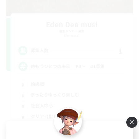
Eden Den musi
追加メンバー募集
Elemental
1
募集人数
絶もうひとつの未来 P3～ D1募集
絶挑戦
まったりゆっくり楽しむ
社会人中心
クリア目指して頑張る
JA
詳細を見る