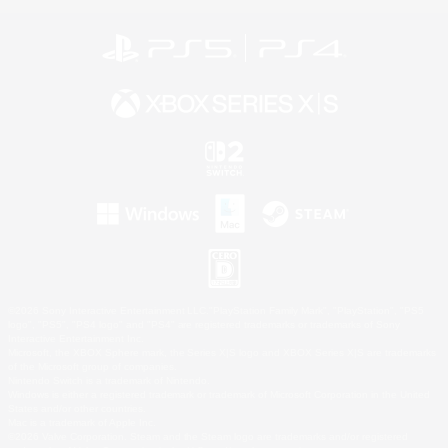
©2026 Sony Interactive Entertainment LLC."PlayStation Family Mark", "PlayStation", "PS5
logo", "PS5", "PS4 logo" and "PS4" are registered trademarks or trademarks of Sony
Interactive Entertainment Inc.
Microsoft, the XBOX Sphere mark, the Series X|S logo and XBOX Series X|S are trademarks
of the Microsoft group of companies.
Nintendo Switch is a trademark of Nintendo.
Windows is either a registered trademark or trademark of Microsoft Corporation in the United
States and/or other countries.
Mac is a trademark of Apple Inc.
©2026 Valve Corporation. Steam and the Steam logo are trademarks and/or registered