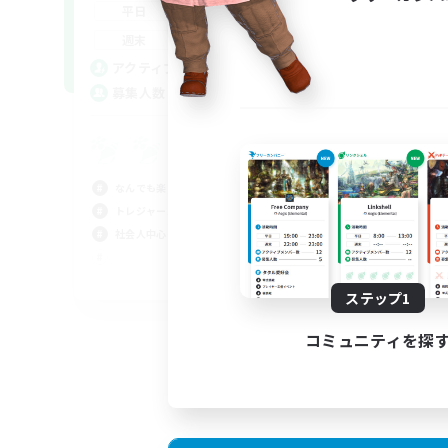
19:00
1:00
平日
平
19:00
2:00
週末
週
13
アクティブメンバー数
ア
4
募集人数
募
G
トレ
なんでも楽しむ
初心
トレジャーハント
体験
社会人中心
復帰
JA
ステップ1
募集期間: 2026/09/03 まで
コミュニティを探