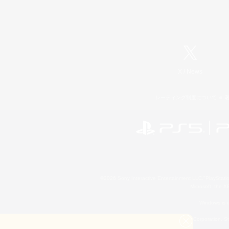
X
/
News
レーティング制度について
©2026 Sony Interactive Entertainment LLC."PlayStation
Microsoft, the 
Windows is e
©2026 Valve Corporation. St