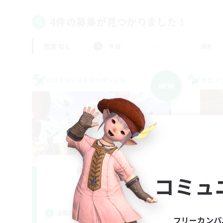
4件の募集が見つかりました！
指定なし
平日
週末
クロスワールドリンクシェル
クロス
NEW
Parea Helios
コミュ
追加メンバー募集
Elemental
活動時間
活
フリーカンパ