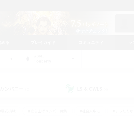
始める
プレイガイド
コミュニティ
ラ
WORLD
Tonberry
カンパニー
LS & CWLS
(0)
(4)
#零式挑戦
#立ち上げメンバー募集
#社会人中心
#まったり
#体験歓迎
#クラフター中心
#ギャザラー中心
#ロー
ング
#演奏
#ミラプリ（ミラージュプリズム）
#クリア目指