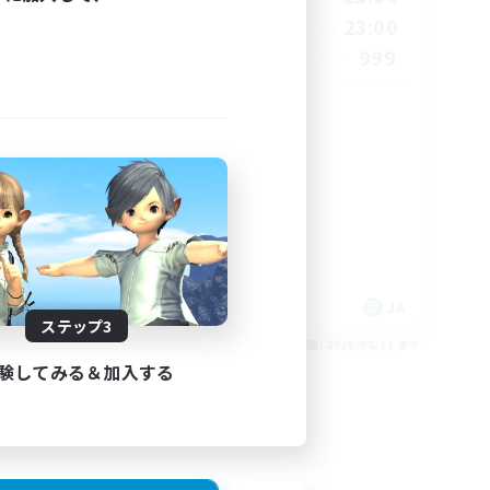
4:00
0:00
23:00
週末
23:00
999
募集人数
8
10
傭兵
極挑戦
目指して
零式挑戦
絶挑戦
トレジャーハント
JA
JA
ステップ3
26/08/27 まで
募集期間: 2026/08/11 まで
験してみる＆加入する