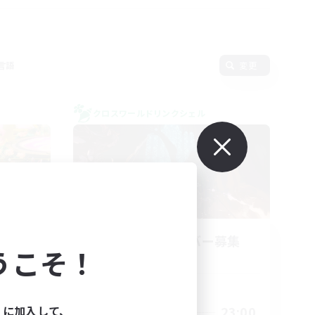
言語
変更
クロスワールドリンクシェル
立ち上げメンバー募集
うこそ！
Elemental
活動時間
ィに加入して、
0:00
23:00
平日