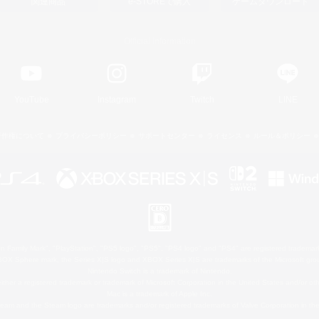
関連商品
e-STOREで購入
ゲームダウンロード
Official Information
YouTube
Instagram
Twitch
LINE
著作権について
プライバシーポリシー
サポートセンター
ライセンス
ルール＆ポリシー
 Family Mark", "PlayStation", "PS5 logo", "PS5", "PS4 logo" and "PS4" are registered trademark
XBOX Sphere mark, the Series X|S logo and XBOX Series X|S are trademarks of the Microsoft gro
Nintendo Switch is a trademark of Nintendo.
ither a registered trademark or trademark of Microsoft Corporation in the United States and/or oth
Mac is a trademark of Apple Inc.
eam and the Steam logo are trademarks and/or registered trademarks of Valve Corporation in the 