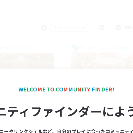
＃トレジャーハント
使用
ワールドリンクシェル
クロスワールドリンクシェル
W
E
L
C
O
M
E
T
O
C
O
M
M
U
N
I
T
Y
F
I
N
D
E
R
!
ChIzukatu!
Dream Miner
ニティファインダーによ
追加メンバー募集
追加メンバー募集
Elemental
Elemental
動時間
活動時間
ニーやリンクシェルなど、自分のプレイに合ったコミュニテ