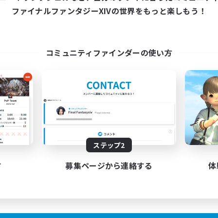
13:00
24:00
19:00
日
平日
ファイナルファンタジーXIVの世界をもっと楽しもう！
13:00
24:00
0:00
末
週末
200
クティブメンバー数
アクティブメンバー数
999
集人数
募集人数
コミュニティファインダーの使い方
10深層
まったり楽しめる環境
ます!!
ジャーハント
立ち上げメンバー募集
者/若葉歓迎
初心者/若葉歓迎
歓迎
復帰者歓迎
者歓迎
トレジャーハント
JA
ステップ2
募集期間: 2026/08/27 まで
募集期間: 20
す
募集ページから連絡する
体