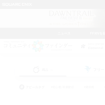
ニュース
FFXIVを
DATA CENTER
Elemental
ALL
フリー
(4)
アピールタグ
#初心者/若葉歓迎
#絶挑戦
#モブハント
#学生中心
#なんでも楽しむ
#スクリーンショット撮影
#ハウジ