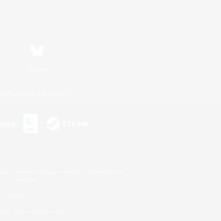
Bluesky
利用者情報の外部送信について
s or trademarks of Sony Interactive Entertainment Inc.
up of companies.
er countries.
U.S. and/or other countries.