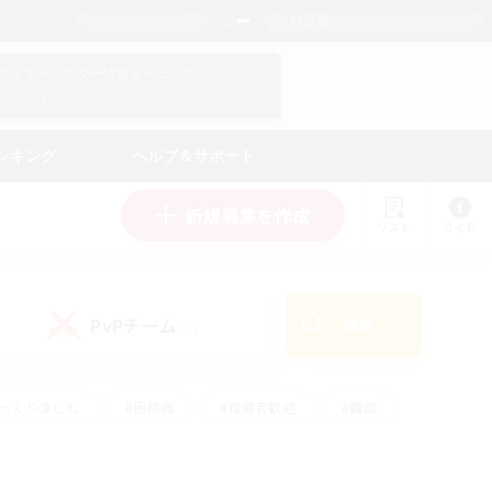
日本語
マイキャラクター情報をチェック！
ログイン
ンキング
ヘルプ＆サポート
新規募集を作成
リスト
ガイド
PvPチーム
検索
(0)
ゆっくり楽しむ
#極挑戦
#復帰者歓迎
#雑談
ルプレイ
#トレジャーハント
#レベリング
して頑張る
#プレイヤー主催イベント