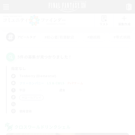
リスト
募集作成
#初心者/若葉歓迎
#絶挑戦
#零式挑戦
アピールタグ
5件の募集が見つかりました！
指定なし
Tonberry (Elemental)
フリーカンパニー
LS & CWLS
PvPチーム
平日
週末
＃ロールプレイ
使用言語
クロスワールドリンクシェル