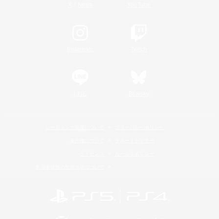
/
X
News
YouTube
Instagram
Twitch
LINE
Bluesky
レーティング制度について
プライバシーポリシー
著作権について
サポートセンター
ライセンス
ルール＆ポリシー
利用者情報の外部送信について