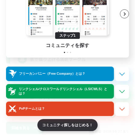
MIRAI drama club
追加メンバー募集
Elemental
ステップ1
--
募集人数
コミュニティを探す
皆で盛り上げる演劇サークル
フリーカンパニー（Free Company）とは？
初心者/若葉歓迎
プレイヤー主催イベント
リンクシェル/クロスワールドリンクシェル（LS/CWLS）と
は？
ロールプレイ
なんでも楽しむ
PvPチームとは？
JA
コミュニティ探しをはじめる！
詳細を見る
募集期間: 2026/08/27 まで