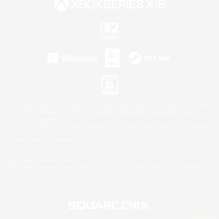
©2026 Sony Interactive Entertainment LLC."PlayStation Family Mark", "PlayStation", "PS5
logo", "PS5", "PS4 logo" and "PS4" are registered trademarks or trademarks of Sony
Interactive Entertainment Inc.
Microsoft, the XBOX Sphere mark, the Series X|S logo and XBOX Series X|S are trademarks
of the Microsoft group of companies.
Nintendo Switch is a trademark of Nintendo.
Windows is either a registered trademark or trademark of Microsoft Corporation in the United
States and/or other countries.
Mac is a trademark of Apple Inc.
©2026 Valve Corporation. Steam and the Steam logo are trademarks and/or registered
trademarks of Valve Corporation in the U.S. and/or other countries.