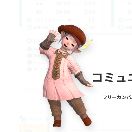
20:00
2:00
平日
平
20:00
2:00
週末
週
15
アクティブメンバー数
ア
20
募集人数
募
F.A.T.E.専用CWLS
初心者/若葉歓迎
なん
復帰者歓迎
レベ
レベリング
初心
まったりゆっくり楽しむ
コミュ
復帰
JA
募集期間: 2026/09/05 まで
フリーカンパ
クロスワールドリンクシェル
クロス