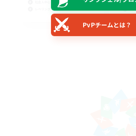
社会人中心
復帰
レベリング
まっ
JA
PvPチームとは？
募集期間: 2026/08/28 まで