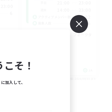
21:00
23:00
平日
23:00
14:00
23:00
週末
6
92
アクティブメンバー数
36
募集人数
クレセントアイル、フォークタ
ワー初心者練習
初心者/若葉歓迎
プレイヤー主催イベント
レベリング
うこそ！
まったりゆっくり楽しむ
JA
JA
26/09/05 まで
募集期間: 2026/09/01 まで
ィに加入して、