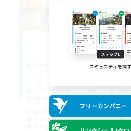
PA!
追加メンバー募集
Elemental
ステップ1
活動時間
活
コミュニティを探
12:00
1:00
平日
平
12:00
1:00
週末
週
10
アクティブメンバー数
ア
3
募集人数
募
フリーカンパニー（F
何もかも楽しんでいくLS！
挨
なんでも楽しむ
レベ
初心者/若葉歓迎
初心
リンクシェル/クロ