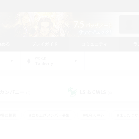
始める
プレイガイド
コミュニティ
ラ
WORLD
Tonberry
カンパニー
LS & CWLS
(0)
(6)
#零式挑戦
#立ち上げメンバー募集
#社会人中心
#まったり
#体験歓迎
#クラフター中心
#ギャザラー中心
#ロー
ング
#演奏
#ミラプリ（ミラージュプリズム）
#クリア目指