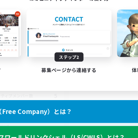
NIKUKYU
追加メンバー募集
Elemental
ステップ2
動時間
す
募集ページから連絡する
体
19:00
23:00
日
9:00
23:00
末
5
クティブメンバー数
8
集人数
ree Company）とは？
拶任意～気楽に～
リング
者/若葉歓迎
スワールドリンクシェル（LS/CWLS）とは？