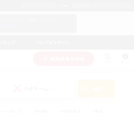
日本語
マイキャラクター情報をチェック！
ログイン
ンキング
ヘルプ＆サポート
新規募集を作成
リスト
ガイド
PvPチーム
検索
(0)
ゆっくり楽しむ
#極挑戦
#復帰者歓迎
#雑談
ルプレイ
#トレジャーハント
#レベリング
して頑張る
#プレイヤー主催イベント