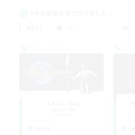
6件の募集が見つかりました！
指定なし
平日
週末
クロスワールドリンクシェル
クロス
F.A.T.E. Club
N
追加メンバー募集
Elemental
活動時間
活