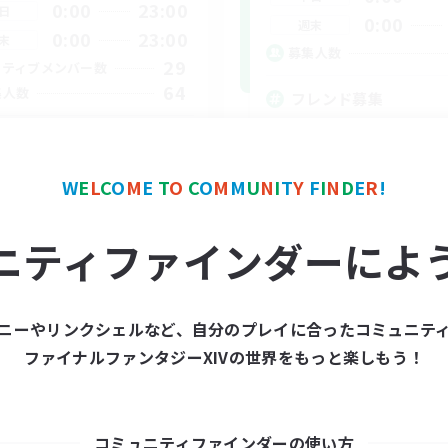
0:00
23:00
日
0:00
週末
0:00
23:00
末
募集人数
29
クティブメンバー数
64
集人数
フレンド募集
初心者/若葉歓迎
雑談
レベリング
W
E
L
C
O
M
E
T
O
C
O
M
M
U
N
I
T
Y
F
I
N
D
E
R
!
でも楽しむ
まったりゆっくり楽しむ
リング
者/若葉歓迎
ニティファインダーによ
者歓迎
JA / EN / DE / FR
募集期間: 2026/09/05 まで
募集期間: 20
ニーやリンクシェルなど、自分のプレイに合ったコミュニテ
ファイナルファンタジーXIVの世界をもっと楽しもう！
ワールドリンクシェル
コミュニティファインダーの使い方