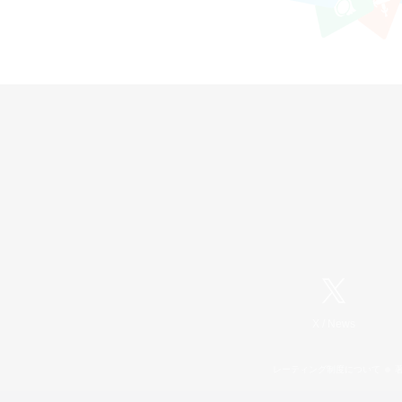
X
/
News
レーティング制度について