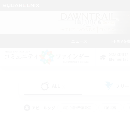
ニュース
FFXIVを
DATA CENTER
Elemental
ALL
フリー
(6)
アピールタグ
#初心者/若葉歓迎
#絶挑戦
#モブハント
#学生中心
#なんでも楽しむ
#スクリーンショット撮影
#ハウジ