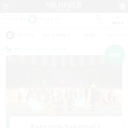
リスト
募集作成
#初心者/若葉歓迎
#絶挑戦
#立ち上げメ
アピールタグ
クロスワールドリンクシェル
NEW
Ragnarok-Dawntrail 1