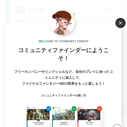
10
募集人数
Discord(VCTC
雑談
W
E
L
C
O
M
E
T
O
C
O
M
M
U
N
I
T
Y
F
I
N
D
E
R
!
コミュニティファインダーにようこ
まったりゆっくり楽しむ
そ！
なんでも楽しむ
立ち上げメンバー募集
フリーカンパニーやリンクシェルなど、自分のプレイに合ったコ
JA
ミュニティに加入して、
ファイナルファンタジーXIVの世界をもっと楽しもう！
詳細を見る
募集期間: 2026/09/08 まで
コミュニティファインダーの使い方
クロスワールドリンクシェル
NEW