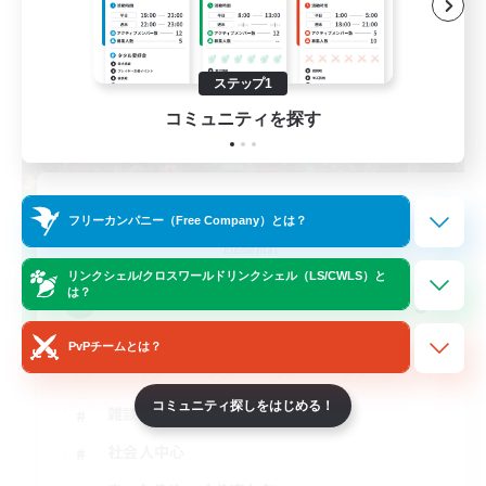
ステップ1
コミュニティを探す
Adventurer's Haven
フリーカンパニー（Free Company）とは？
追加メンバー募集
Elemental
リンクシェル/クロスワールドリンクシェル（LS/CWLS）と
は？
5
募集人数
PvPチームとは？
コミュニティ探しをはじめる！
雑談
社会人中心