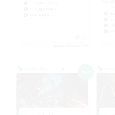
朝
まったりゆっくり楽しむ
♬d
クリア目指して頑張る
雑談
初心者/若葉歓迎
まっ
体験
復帰
JA
募集期間: 2026/09/06 まで
クロスワールドリンクシェル
クロス
NEW