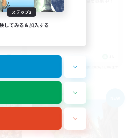
手ギミッ
声を掛け合える仲間を募集中！
立ち上げメンバー募集
ステップ3
社会人中心
まったりゆっくり楽しむ
験してみる＆加入する
クリア目指して頑張る
JA
JA
26/09/06 まで
募集期間: 2026/09/06 まで
フリーカンパニー
NEW