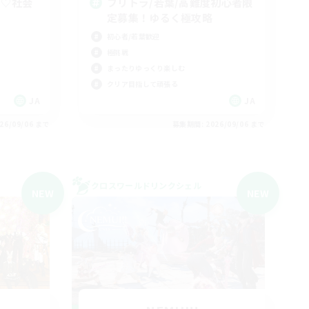
ぉ♡社会
フリトラ/若葉/高難度初心者限
定募集！ゆるく極攻略
初心者/若葉歓迎
極挑戦
まったりゆっくり楽しむ
クリア目指して頑張る
JA
JA
26/09/06 まで
募集期間: 2026/09/06 まで
クロスワールドリンクシェル
NEW
NEW