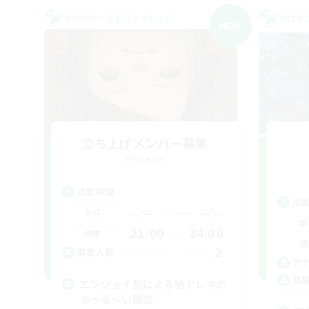
クロスワールドリンクシェル
クロス
NEW
立ち上げメンバー募集
Elemental
活動時間
活
--:--
--:--
平日
平
21:00
24:00
週末
週
2
募集人数
ア
募
エンジョイ勢による絶アレキの
ゆっる〜い固定