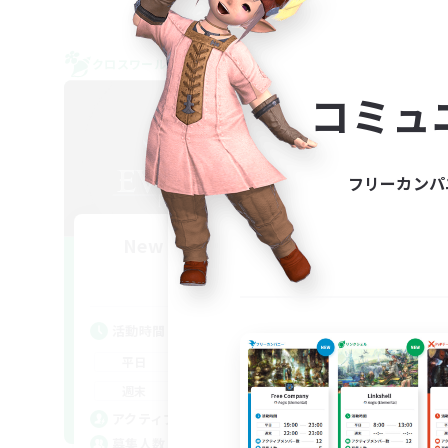
クロスワールドリンクシェル
クロス
NEW
コミュ
フリーカンパ
New World Raiders
追加メンバー募集
Elemental
活動時間
活
0:00
23:00
平日
平
0:00
23:00
週末
週
29
アクティブメンバー数
ア
64
募集人数
募