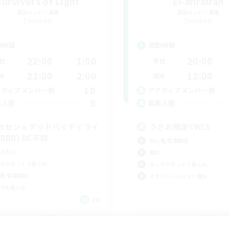
Survivors of Light
El-ahrairah
追加メンバー募集
追加メンバー募集
Elemental
Elemental
動時間
活動時間
22:00
1:00
20:00
日
平日
22:00
2:00
12:00
末
週末
10
クティブメンバー数
アクティブメンバー数
5
集人数
募集人数
カセンｘデッドバイデイライ
うさお限定CWLS
DBD) DC不問
初心者/若葉歓迎
人中心
雑談
たりゆっくり楽しむ
まったりゆっくり楽しむ
者/若葉歓迎
スクリーンショット撮影
でも楽しむ
JA
募集期間: 2026/09/06 まで
募集期間: 20