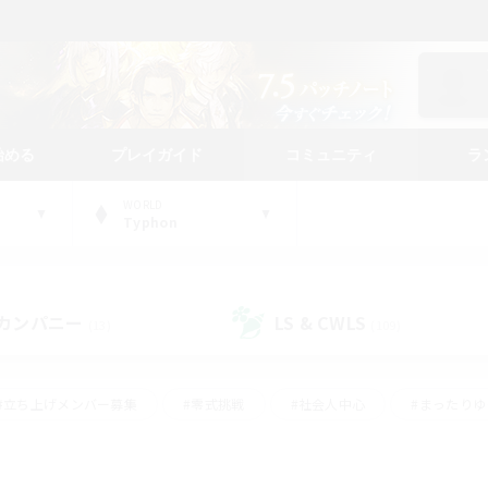
始める
プレイガイド
コミュニティ
ラ
WORLD
Typhon
カンパニー
LS & CWLS
(13)
(109)
#立ち上げメンバー募集
#零式挑戦
#社会人中心
#まったり
体験歓迎
#クラフター中心
#ロールプレイ
#ギャザラー中心
ージュプリズム）
#スクリーンショット撮影
#クリア目指して頑張る