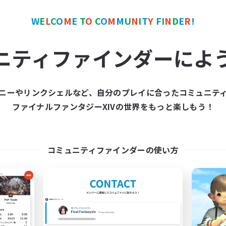
W
E
L
C
O
M
E
T
O
C
O
M
M
U
N
I
T
Y
F
I
N
D
E
R
!
ワールドリンクシェル
クロスワールドリンクシェル
ニティファインダーによ
ニーやリンクシェルなど、自分のプレイに合ったコミュニテ
ファイナルファンタジーXIVの世界をもっと楽しもう！
kokorono_haoto
立ち上げメンバー
追加メンバー募集
Elemental
Elemental
コミュニティファインダーの使い方
活動時間
動時間
21:00
平日
21:00
24:00
日
21:00
週末
21:00
24:00
末
募集人数
4
クティブメンバー数
10
集人数