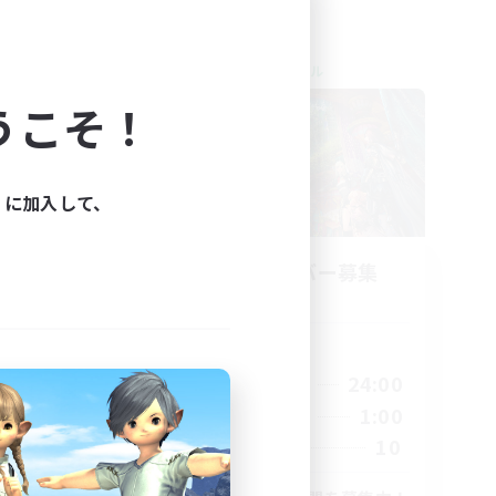
クロスワールドリンクシェル
NEW
うこそ！
ィに加入して、
募集
立ち上げメンバー募集
Elemental
活動時間
23:00
22:00
24:00
平日
23:00
22:00
1:00
週末
14
10
募集人数