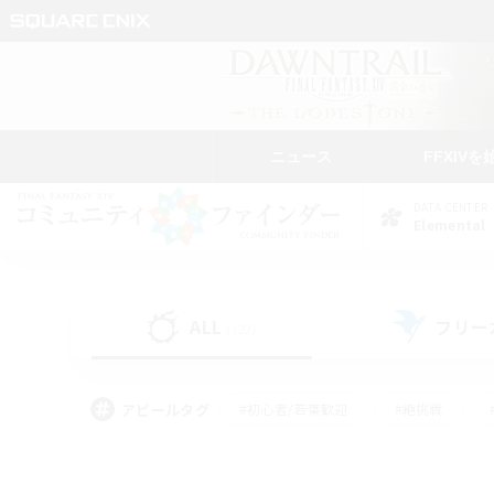
ニュース
FFXIVを
DATA CENTER
Elemental
ALL
フリー
(122)
アピールタグ
#初心者/若葉歓迎
#絶挑戦
#学生中心
#なんでも楽しむ
#モブハント
#
#演奏
#ミラプリ（ミラ