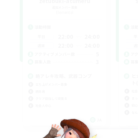
zetubuki-atumeru
追加メンバー募集
Elemental
活動時間
活
22:00
24:00
平日
平
22:00
24:00
週末
週
5
アクティブメンバー数
ア
3
募集人数
募
絶アレキ攻略、武器コンプ
ヒ
ト(
立ち上げメンバー募集
社会
絶挑戦
まっ
クリア目指して頑張る
初心
社会人中心
なん
JA
募集期間: 2026/09/06 まで