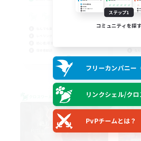
ステップ1
悩
か
コミュニティを探
なんでも楽しむ
まっ
レベリング
雑談
初心者/若葉歓迎
社会
復帰者歓迎
なん
JA / EN / DE / FR
フリーカンパニー（F
募集期間: 2026/09/06 まで
リンクシェル/クロ
クロスワールドリンクシェル
クロス
NEW
PvPチームとは？