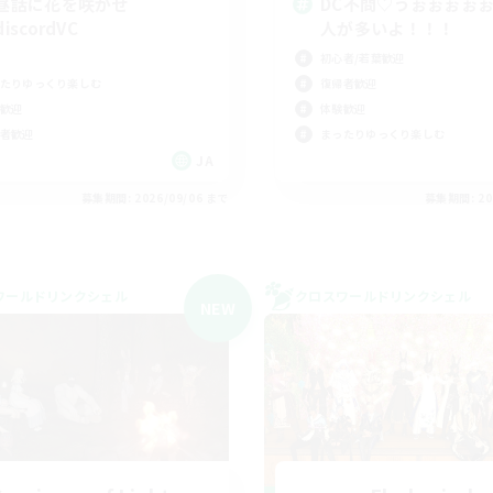
昼話に花を咲かせ
DC不問♡うぉぉぉぉ
iscordVC
人が多いよ！！！
初心者/若葉歓迎
たりゆっくり楽しむ
復帰者歓迎
歓迎
体験歓迎
者歓迎
まったりゆっくり楽しむ
JA
募集期間: 2026/09/06 まで
募集期間: 20
ワールドリンクシェル
クロスワールドリンクシェル
NEW