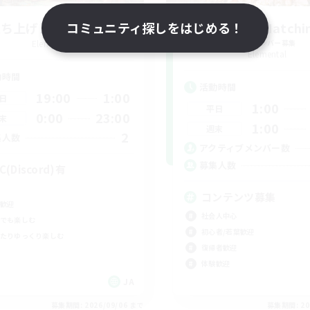
立ち上げメンバー募集
コミュニティ探しをはじめる！
SHAKI_Matchi
Elemental
追加メンバー募集
Elemental
動時間
活動時間
19:00
1:00
日
1:00
平日
0:00
23:00
末
1:00
週末
2
集人数
アクティブメンバー数
募集人数
C(Discord)有
コンテンツ募集
歓迎
社会人中心
でも楽しむ
初心者/若葉歓迎
たりゆっくり楽しむ
復帰者歓迎
体験歓迎
JA
募集期間: 2026/09/06 まで
募集期間: 20