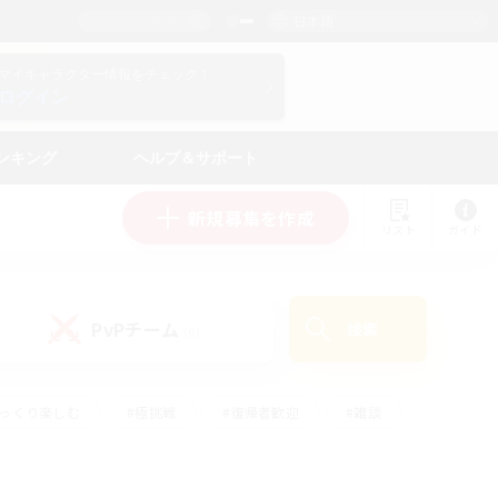
日本語
マイキャラクター情報をチェック！
ログイン
ンキング
ヘルプ＆サポート
新規募集を作成
リスト
ガイド
PvPチーム
検索
(0)
ゆっくり楽しむ
#極挑戦
#復帰者歓迎
#雑談
#ハウジング
#トレジャーハント
#レベリング
#プレイヤー主催イベント