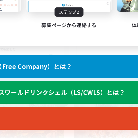
基本VCなし！戦闘苦
ク不安歓迎！極と零式
ステップ2
みや辛いことはありません
立ち上げメンバー募集
？？VCあり！
極挑戦
す
募集ページから連絡する
体
たりゆっくり楽しむ
零式挑戦
社会人中心
人中心
でも楽しむ
JA
ree Company）とは？
募集期間: 2026/09/06 まで
募集期間: 20
スワールドリンクシェル（LS/CWLS）とは？
ワールドリンクシェル
クロスワールドリンクシェル
NEW