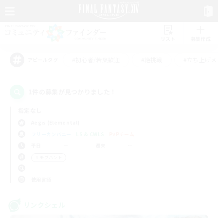
リスト
募集作成
#初心者/若葉歓迎
#絶挑戦
#立ち上げメ
アピールタグ
1件の募集が見つかりました！
指定なし
Aegis (Elemental)
フリーカンパニー
LS & CWLS
PvPチーム
平日
週末
＃モブハント
使用言語
リンクシェル