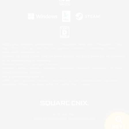
©2026 Sony Interactive Entertainment LLC."PlayStation Family Mark", "PlayStation", "PS5
logo", "PS5", "PS4 logo" and "PS4" are registered trademarks or trademarks of Sony
Interactive Entertainment Inc.
Microsoft, the XBOX Sphere mark, the Series X|S logo and XBOX Series X|S are trademarks
of the Microsoft group of companies.
Nintendo Switch is a trademark of Nintendo.
Windows is either a registered trademark or trademark of Microsoft Corporation in the United
States and/or other countries.
Mac is a trademark of Apple Inc.
©2026 Valve Corporation. Steam and the Steam logo are trademarks and/or registered
trademarks of Valve Corporation in the U.S. and/or other countries.
© SQUARE ENIX
LOGO ILLUSTRATION:© YOSHITAKA AMANO
検索する