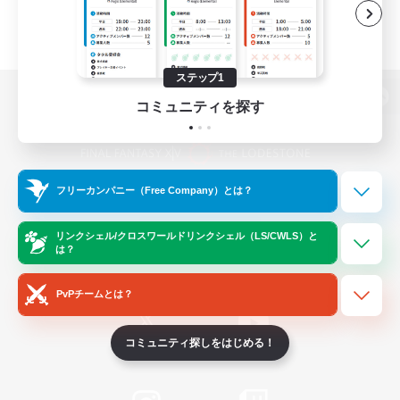
ステップ1
コミュニティを探す
パソコン版へ
フリーカンパニー（Free Company）とは？
関連商品
e-STOREで購入
ゲームダウンロード
リンクシェル/クロスワールドリンクシェル（LS/CWLS）と
は？
Official Information
PvPチームとは？
コミュニティ探しをはじめる！
/
X
News
YouTube