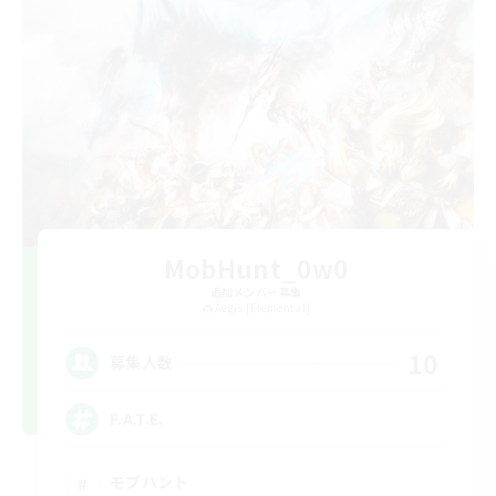
MobHunt_0w0
追加メンバー募集
Aegis [Elemental]
10
募集人数
F.A.T.E.
モブハント