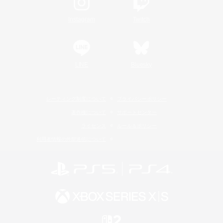
Instagram
Twitch
LINE
Bluesky
レーティング制度について
プライバシーポリシー
著作権について
サポートセンター
ライセンス
ルール＆ポリシー
利用者情報の外部送信について