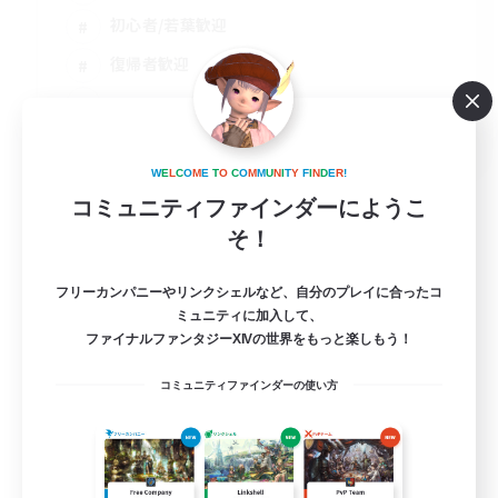
初心者/若葉歓迎
復帰者歓迎
JA
詳細を見る
W
E
L
C
O
M
E
T
O
C
O
M
M
U
N
I
T
Y
F
I
N
D
E
R
!
募集期間: 2026/08/16 まで
コミュニティファインダーにようこ
そ！
フリーカンパニーやリンクシェルなど、自分のプレイに合ったコ
ミュニティに加入して、
ファイナルファンタジーXIVの世界をもっと楽しもう！
コミュニティファインダーの使い方