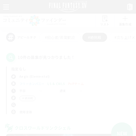
リスト
募集作成
#初心者/若葉歓迎
#絶挑戦
#立ち上げメ
アピールタグ
10件の募集が見つかりました！
指定なし
Aegis (Elemental)
フリーカンパニー
LS & CWLS
PvPチーム
平日
週末
＃絶挑戦
使用言語
クロスワールドリンクシェル
NEW