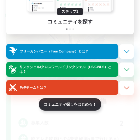
募集期間: 2026/08/31 まで
ステップ1
クロスワールドリンクシェル
コミュニティを探す
フリーカンパニー（Free Company）とは？
リンクシェル/クロスワールドリンクシェル（LS/CWLS）と
は？
PvPチームとは？
立ち上げメンバー募集
コミュニティ探しをはじめる！
Elemental
2
募集人数
絶アレキ攻略(※P4未来観測αまで行ける人)