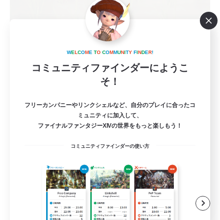
Eden Den musi
追加メンバー募集
W
E
L
C
O
M
E
T
O
C
O
M
M
U
N
I
T
Y
F
I
N
D
E
R
!
Elemental
コミュニティファインダーにようこ
1
募集人数
そ！
絶もうひとつの未来 P3～ D1募集
フリーカンパニーやリンクシェルなど、自分のプレイに合ったコ
ミュニティに加入して、
ファイナルファンタジーXIVの世界をもっと楽しもう！
絶挑戦
コミュニティファインダーの使い方
まったりゆっくり楽しむ
社会人中心
クリア目指して頑張る
JA
詳細を見る