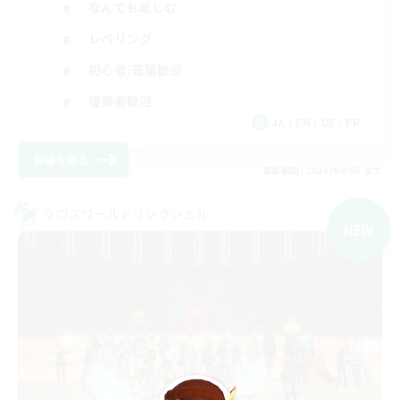
なんでも楽しむ
レベリング
初心者/若葉歓迎
復帰者歓迎
JA / EN / DE / FR
詳細を見る
募集期間: 2026/09/05 まで
クロスワールドリンクシェル
NEW