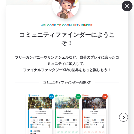
Ragnarok-Dawntrail 1
追加メンバー募集
W
E
L
C
O
M
E
T
O
C
O
M
M
U
N
I
T
Y
F
I
N
D
E
R
!
Elemental
コミュニティファインダーにようこ
36
そ！
募集人数
クレセントアイル、フォークタワー初心者練習
フリーカンパニーやリンクシェルなど、自分のプレイに合ったコ
ミュニティに加入して、
ファイナルファンタジーXIVの世界をもっと楽しもう！
初心者/若葉歓迎
コミュニティファインダーの使い方
プレイヤー主催イベント
レベリング
まったりゆっくり楽しむ
JA
詳細を見る
募集期間: 2026/09/01 まで