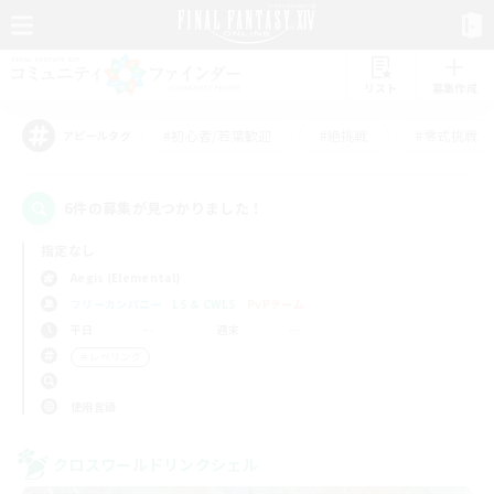
リスト
募集作成
#初心者/若葉歓迎
#絶挑戦
#零式挑戦
アピールタグ
6件の募集が見つかりました！
指定なし
Aegis (Elemental)
フリーカンパニー
LS & CWLS
PvPチーム
平日
週末
＃レベリング
使用言語
クロスワールドリンクシェル