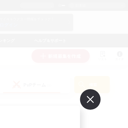
日本語
マイキャラクター情報をチェック！
ログイン
ンキング
ヘルプ＆サポート
新規募集を作成
リスト
ガイド
PvPチーム
検索
(0)
で