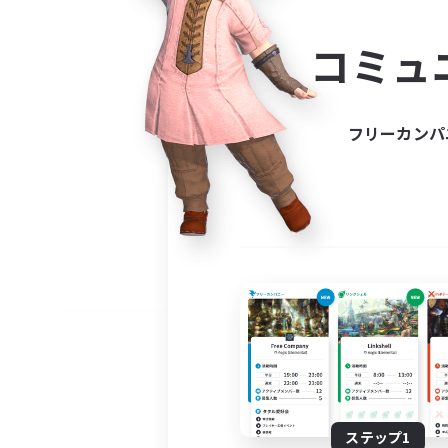
コミ
コミュ
コミュニ
自分に合っ
フリーカンパ
ステップ1