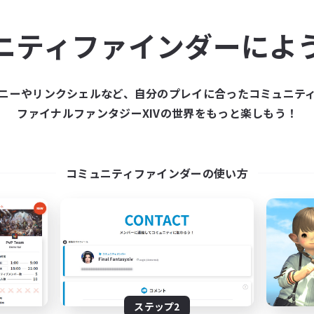
ュニティメンバーを集め
ニティファインダーによ
ティファインダーは、一緒に冒険する仲間を募集することが
た仲間を集めて、ファイナルファンタジーXIVの世界をもっ
ニーやリンクシェルなど、自分のプレイに合ったコミュニテ
ファイナルファンタジーXIVの世界をもっと楽しもう！
新規募集を作成する
コミュニティファインダーの使い方
ステップ2