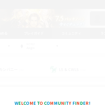
始める
プレイガイド
コミュニティ
ラ
WORLD
Aegis
カンパニー
LS & CWLS
(26)
(110)
コミュニティファインダー
W
E
L
C
O
M
E
T
O
C
O
M
M
U
N
I
T
Y
F
I
N
D
E
R
!