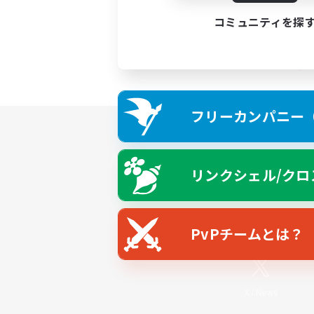
コミュニティを探
フリーカンパニー（F
リンクシェル/クロ
PvPチームとは？
X
/
News