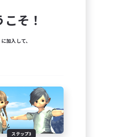
よう！
うこそ！
できます。
と楽しもう！
ィに加入して、
ステップ3