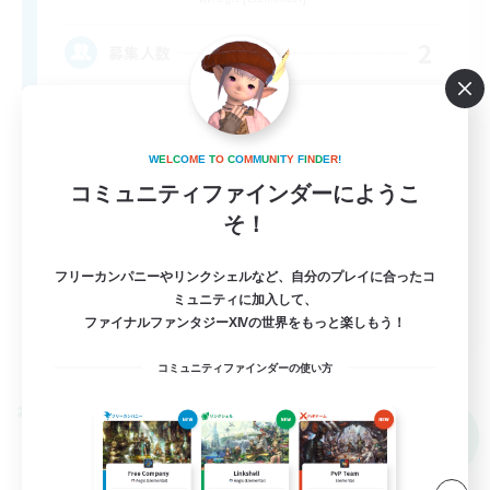
2
募集人数
W
E
L
C
O
M
E
T
O
C
O
M
M
U
N
I
T
Y
F
I
N
D
E
R
!
立ち上げメンバー募集
コミュニティファインダーにようこ
社会人中心
そ！
初心者/若葉歓迎
復帰者歓迎
フリーカンパニーやリンクシェルなど、自分のプレイに合ったコ
ミュニティに加入して、
JA
ファイナルファンタジーXIVの世界をもっと楽しもう！
詳細を見る
募集期間: 2026/09/08 まで
コミュニティファインダーの使い方
クロスワールドリンクシェル
NEW