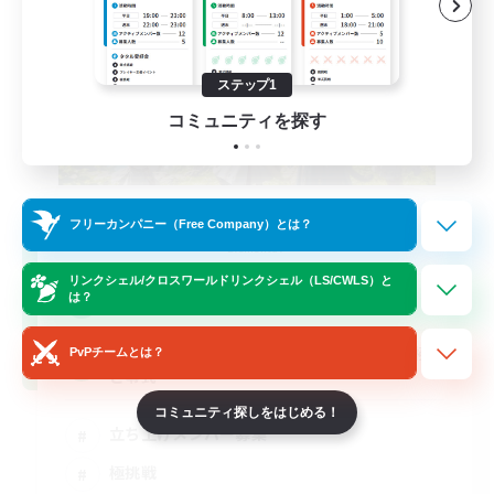
ステップ1
コミュニティを探す
立ち上げメンバー募集
フリーカンパニー（Free Company）とは？
Elemental
リンクシェル/クロスワールドリンクシェル（LS/CWLS）と
9
は？
募集人数
基本VCなし！戦闘苦手ギミック不安歓迎！極
PvPチームとは？
と零式
コミュニティ探しをはじめる！
立ち上げメンバー募集
極挑戦