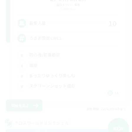
追加メンバー募集
Elemental
10
募集人数
うさお限定CWLS
初心者/若葉歓迎
雑談
まったりゆっくり楽しむ
スクリーンショット撮影
JA
詳細を見る
募集期間: 2026/09/08 まで
クロスワールドリンクシェル
NEW