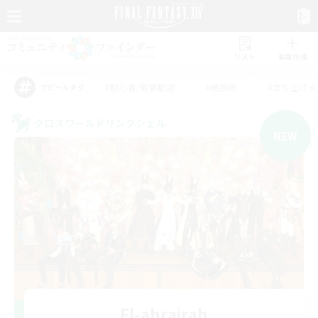
リスト
募集作成
#初心者/若葉歓迎
#絶挑戦
#立ち上げメ
アピールタグ
クロスワールドリンクシェル
NEW
El-ahrairah