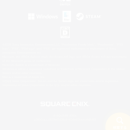
©2026 Sony Interactive Entertainment LLC."PlayStation Family Mark", "PlayStation", "PS5
logo", "PS5", "PS4 logo" and "PS4" are registered trademarks or trademarks of Sony
Interactive Entertainment Inc.
Microsoft, the XBOX Sphere mark, the Series X|S logo and XBOX Series X|S are trademarks
of the Microsoft group of companies.
Nintendo Switch is a trademark of Nintendo.
Windows is either a registered trademark or trademark of Microsoft Corporation in the United
States and/or other countries.
Mac is a trademark of Apple Inc.
©2026 Valve Corporation. Steam and the Steam logo are trademarks and/or registered
trademarks of Valve Corporation in the U.S. and/or other countries.
© SQUARE ENIX
LOGO ILLUSTRATION:© YOSHITAKA AMANO
検索する