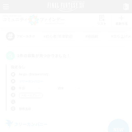
リスト
募集作成
#初心者/若葉歓迎
#絶挑戦
#立ち上げメ
アピールタグ
1件の募集が見つかりました！
指定なし
Aegis (Elemental)
フリーカンパニー
平日
週末
＃ロールプレイ
使用言語
フリーカンパニー
NEW