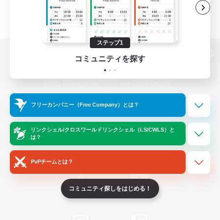
ステップ1
コミュニティを探す
パソコン版へ
フリーカンパニー（Free Company）とは？
関連商品
e-STOREで購入
ゲームダウンロード
リンクシェル/クロスワールドリンクシェル（LS/CWLS）と
は？
Official Information
PvPチームとは？
コミュニティ探しをはじめる！
/
X
News
YouTube