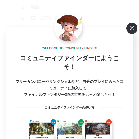
雑談
ロールプレイ
体験歓迎
JA
詳細を見る
W
E
L
C
O
M
E
T
O
C
O
M
M
U
N
I
T
Y
F
I
N
D
E
R
!
募集期間: 2026/09/04 まで
コミュニティファインダーにようこ
そ！
フリーカンパニーやリンクシェルなど、自分のプレイに合ったコ
ミュニティに加入して、
ファイナルファンタジーXIVの世界をもっと楽しもう！
コミュニティファインダーの使い方