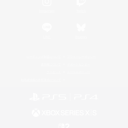
Instagram
Twitch
LINE
Bluesky
レーティング制度について
プライバシーポリシー
著作権について
サポートセンター
ライセンス
ルール＆ポリシー
利用者情報の外部送信について