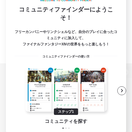
W
E
L
C
O
M
E
T
O
C
O
M
M
U
N
I
T
Y
F
I
N
D
E
R
!
コミュニティファインダーにようこ
そ！
フリーカンパニーやリンクシェルなど、自分のプレイに合ったコ
ミュニティに加入して、
ファイナルファンタジーXIVの世界をもっと楽しもう！
コミュニティファインダーの使い方
パソコン版へ
関連商品
e-STOREで購入
ステップ1
ゲームダウンロード
コミュニティを探す