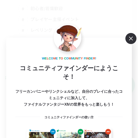
初心者/若葉歓迎
プレイヤー主催イベント
レベリング
まったりゆっくり楽しむ
JA
W
E
L
C
O
M
E
T
O
C
O
M
M
U
N
I
T
Y
F
I
N
D
E
R
!
詳細を見る
募集期間: 2026/09/01 まで
コミュニティファインダーにようこ
そ！
クロスワールドリンクシェル
NEW
フリーカンパニーやリンクシェルなど、自分のプレイに合ったコ
ミュニティに加入して、
ファイナルファンタジーXIVの世界をもっと楽しもう！
コミュニティファインダーの使い方