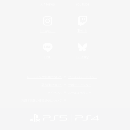
/
X
News
YouTube
Instagram
Twitch
LINE
Bluesky
レーティング制度について
プライバシーポリシー
著作権について
サポートセンター
ライセンス
ルール＆ポリシー
利用者情報の外部送信について