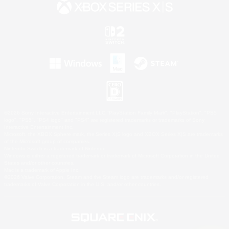
©2026 Sony Interactive Entertainment LLC."PlayStation Family Mark", "PlayStation", "PS5
logo", "PS5", "PS4 logo" and "PS4" are registered trademarks or trademarks of Sony
Interactive Entertainment Inc.
Microsoft, the XBOX Sphere mark, the Series X|S logo and XBOX Series X|S are trademarks
of the Microsoft group of companies.
Nintendo Switch is a trademark of Nintendo.
Windows is either a registered trademark or trademark of Microsoft Corporation in the United
States and/or other countries.
Mac is a trademark of Apple Inc.
©2026 Valve Corporation. Steam and the Steam logo are trademarks and/or registered
trademarks of Valve Corporation in the U.S. and/or other countries.