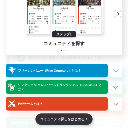
立ち上げメンバー募集
Elemental
ステップ1
2
募集人数
コミュニティを探す
エンジョイ勢のための募集用CWLS 7.0〜
フリーカンパニー（Free Company）とは？
プレイヤー主催イベント
ロールプレイ
リンクシェル/クロスワールドリンクシェル（LS/CWLS）と
は？
PvPチームとは？
JA
コミュニティ探しをはじめる！
詳細を見る
募集期間: 2026/08/30 まで