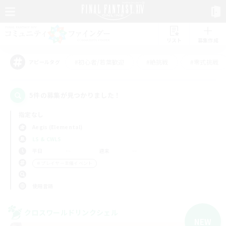
リスト
募集作成
#初心者/若葉歓迎
#絶挑戦
#零式挑戦
アピールタグ
5件の募集が見つかりました！
指定なし
Aegis (Elemental)
LS & CWLS
平日
週末
＃プレイヤー主催イベント
使用言語
クロスワールドリンクシェル
NEW