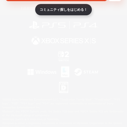
ライセンス
ルール＆ポリシー
利用者情報の外部送信について
コミュニティ探しをはじめる！
©2026 Sony Interactive Entertainment LLC."PlayStation Family Mark", "PlayStation", "PS5
logo", "PS5", "PS4 logo" and "PS4" are registered trademarks or trademarks of Sony
Interactive Entertainment Inc.
Microsoft, the XBOX Sphere mark, the Series X|S logo and XBOX Series X|S are trademarks
of the Microsoft group of companies.
Nintendo Switch is a trademark of Nintendo.
Windows is either a registered trademark or trademark of Microsoft Corporation in the United