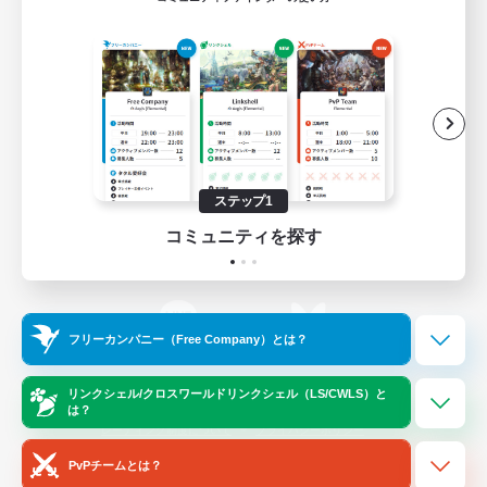
ゲームダウンロード
Official Information
/
X
News
YouTube
ステップ1
コミュニティを探す
Instagram
Twitch
フリーカンパニー（Free Company）とは？
LINE
Bluesky
リンクシェル/クロスワールドリンクシェル（LS/CWLS）と
は？
レーティング制度について
プライバシーポリシー
著作権について
サポートセンター
PvPチームとは？