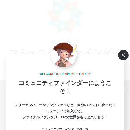
W
E
L
C
O
M
E
T
O
C
O
M
M
U
N
I
T
Y
F
I
N
D
E
R
!
コミュニティファインダーにようこ
そ！
パソコン版へ
フリーカンパニーやリンクシェルなど、自分のプレイに合ったコ
ミュニティに加入して、
ファイナルファンタジーXIVの世界をもっと楽しもう！
関連商品
e-STOREで購入
コミュニティファインダーの使い方