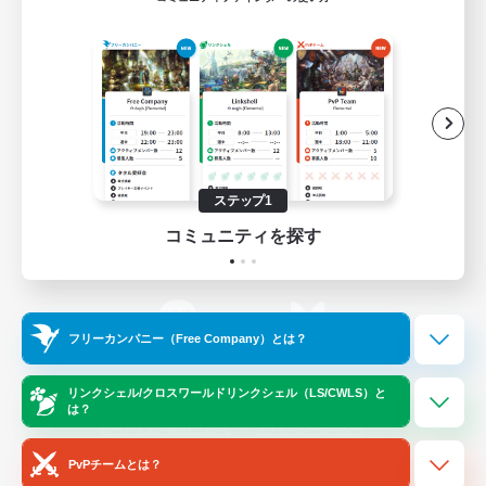
ゲームダウンロード
Official Information
/
X
News
YouTube
ステップ1
コミュニティを探す
Instagram
Twitch
フリーカンパニー（Free Company）とは？
LINE
Bluesky
リンクシェル/クロスワールドリンクシェル（LS/CWLS）と
は？
レーティング制度について
プライバシーポリシー
著作権について
サポートセンター
PvPチームとは？