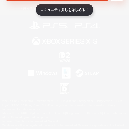
ライセンス
ルール＆ポリシー
利用者情報の外部送信について
コミュニティ探しをはじめる！
©2026 Sony Interactive Entertainment LLC."PlayStation Family Mark", "PlayStation", "PS5
logo", "PS5", "PS4 logo" and "PS4" are registered trademarks or trademarks of Sony
Interactive Entertainment Inc.
Microsoft, the XBOX Sphere mark, the Series X|S logo and XBOX Series X|S are trademarks
of the Microsoft group of companies.
Nintendo Switch is a trademark of Nintendo.
Windows is either a registered trademark or trademark of Microsoft Corporation in the United