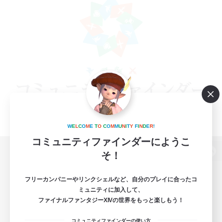
W
E
L
C
O
M
E
T
O
C
O
M
M
U
N
I
T
Y
F
I
N
D
E
R
!
コミュニティファインダーにようこ
そ！
パソコン版へ
フリーカンパニーやリンクシェルなど、自分のプレイに合ったコ
ミュニティに加入して、
ファイナルファンタジーXIVの世界をもっと楽しもう！
関連商品
e-STOREで購入
コミュニティファインダーの使い方