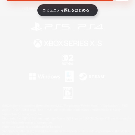
ライセンス
ルール＆ポリシー
利用者情報の外部送信について
コミュニティ探しをはじめる！
©2026 Sony Interactive Entertainment LLC."PlayStation Family Mark", "PlayStation", "PS5
logo", "PS5", "PS4 logo" and "PS4" are registered trademarks or trademarks of Sony
Interactive Entertainment Inc.
Microsoft, the XBOX Sphere mark, the Series X|S logo and XBOX Series X|S are trademarks
of the Microsoft group of companies.
Nintendo Switch is a trademark of Nintendo.
Windows is either a registered trademark or trademark of Microsoft Corporation in the United