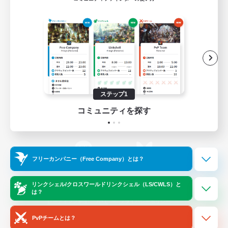
ゲームダウンロード
Official Information
/
X
News
YouTube
ステップ1
コミュニティを探す
Instagram
Twitch
フリーカンパニー（Free Company）とは？
LINE
Bluesky
リンクシェル/クロスワールドリンクシェル（LS/CWLS）と
は？
レーティング制度について
プライバシーポリシー
著作権について
サポートセンター
PvPチームとは？