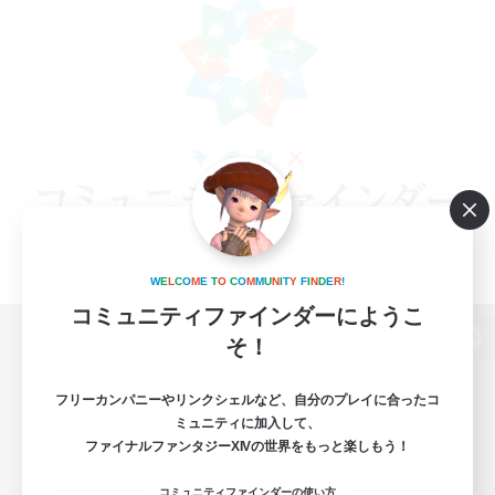
W
E
L
C
O
M
E
T
O
C
O
M
M
U
N
I
T
Y
F
I
N
D
E
R
!
コミュニティファインダーにようこ
そ！
パソコン版へ
フリーカンパニーやリンクシェルなど、自分のプレイに合ったコ
ミュニティに加入して、
ファイナルファンタジーXIVの世界をもっと楽しもう！
関連商品
e-STOREで購入
コミュニティファインダーの使い方