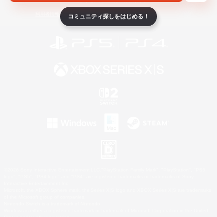
ライセンス
ルール＆ポリシー
利用者情報の外部送信について
コミュニティ探しをはじめる！
©2026 Sony Interactive Entertainment LLC."PlayStation Family Mark", "PlayStation", "PS5
logo", "PS5", "PS4 logo" and "PS4" are registered trademarks or trademarks of Sony
Interactive Entertainment Inc.
Microsoft, the XBOX Sphere mark, the Series X|S logo and XBOX Series X|S are trademarks
of the Microsoft group of companies.
Nintendo Switch is a trademark of Nintendo.
Windows is either a registered trademark or trademark of Microsoft Corporation in the United