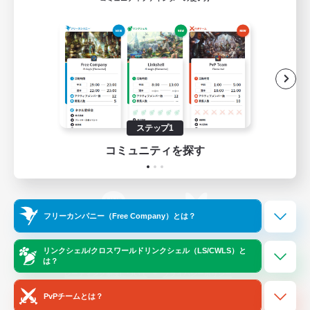
ゲームダウンロード
Official Information
/
X
News
YouTube
ステップ1
コミュニティを探す
Instagram
Twitch
フリーカンパニー（Free Company）とは？
LINE
Bluesky
リンクシェル/クロスワールドリンクシェル（LS/CWLS）と
は？
レーティング制度について
プライバシーポリシー
著作権について
サポートセンター
PvPチームとは？