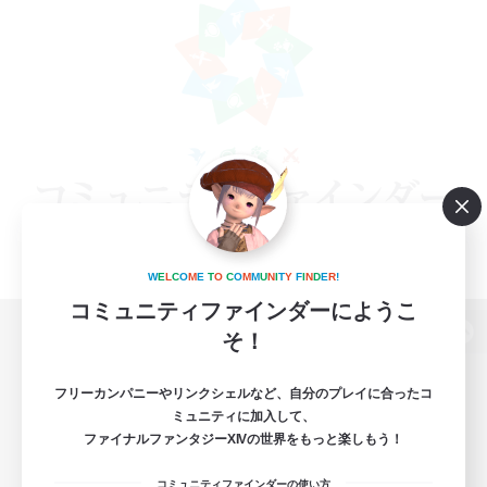
W
E
L
C
O
M
E
T
O
C
O
M
M
U
N
I
T
Y
F
I
N
D
E
R
!
コミュニティファインダーにようこ
そ！
パソコン版へ
フリーカンパニーやリンクシェルなど、自分のプレイに合ったコ
ミュニティに加入して、
ファイナルファンタジーXIVの世界をもっと楽しもう！
関連商品
e-STOREで購入
コミュニティファインダーの使い方