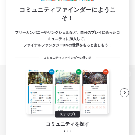
W
E
L
C
O
M
E
T
O
C
O
M
M
U
N
I
T
Y
F
I
N
D
E
R
!
コミュニティファインダーにようこ
そ！
フリーカンパニーやリンクシェルなど、自分のプレイに合ったコ
ミュニティに加入して、
ファイナルファンタジーXIVの世界をもっと楽しもう！
コミュニティファインダーの使い方
パソコン版へ
関連商品
e-STOREで購入
ステップ1
ゲームダウンロード
コミュニティを探す