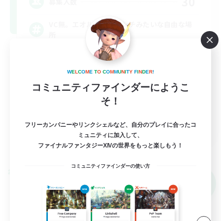
30
募集人数
VC無。エオルゼアのベンチみたいな自由な場
所
雑談
W
E
L
C
O
M
E
T
O
C
O
M
M
U
N
I
T
Y
F
I
N
D
E
R
!
初心者/若葉歓迎
コミュニティファインダーにようこ
復帰者歓迎
そ！
なんでも楽しむ
JA
フリーカンパニーやリンクシェルなど、自分のプレイに合ったコ
ミュニティに加入して、
詳細を見る
ファイナルファンタジーXIVの世界をもっと楽しもう！
募集期間: 2026/09/09 まで
コミュニティファインダーの使い方
クロスワールドリンクシェル
NEW