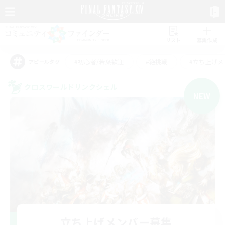
リスト
募集作成
#初心者/若葉歓迎
#絶挑戦
#立ち上げメ
アピールタグ
クロスワールドリンクシェル
NEW
立ち上げメンバー募集