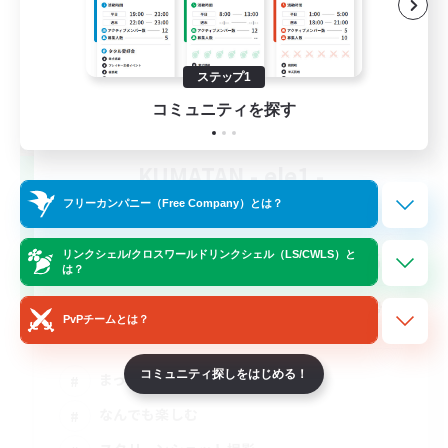
ステップ1
コミュニティを探す
KUMATAN - ele1 -
追加メンバー募集
フリーカンパニー（Free Company）とは？
Elemental
64
リンクシェル/クロスワールドリンクシェル（LS/CWLS）と
募集人数
は？
CWLSで活動が出来る方向け！エンジョイ勢お
PvPチームとは？
いで！
コミュニティ探しをはじめる！
まったりゆっくり楽しむ
なんでも楽しむ