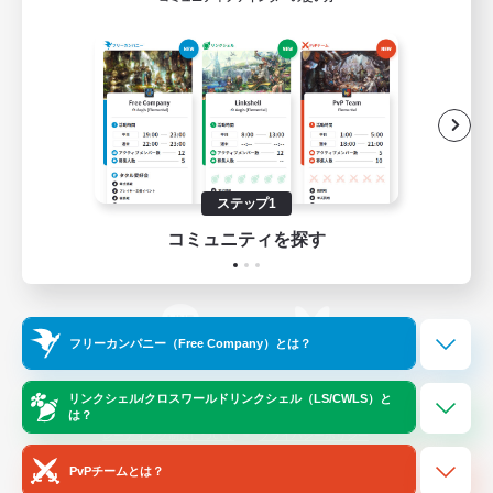
ゲームダウンロード
Official Information
/
X
News
YouTube
ステップ1
コミュニティを探す
Instagram
Twitch
フリーカンパニー（Free Company）とは？
LINE
Bluesky
リンクシェル/クロスワールドリンクシェル（LS/CWLS）と
は？
レーティング制度について
プライバシーポリシー
著作権について
サポートセンター
PvPチームとは？