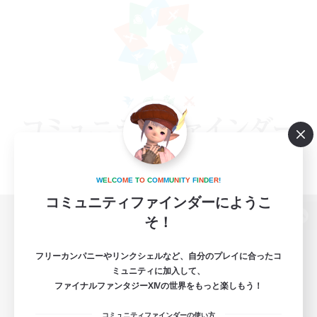
W
E
L
C
O
M
E
T
O
C
O
M
M
U
N
I
T
Y
F
I
N
D
E
R
!
コミュニティファインダーにようこ
そ！
パソコン版へ
フリーカンパニーやリンクシェルなど、自分のプレイに合ったコ
ミュニティに加入して、
ファイナルファンタジーXIVの世界をもっと楽しもう！
関連商品
e-STOREで購入
コミュニティファインダーの使い方