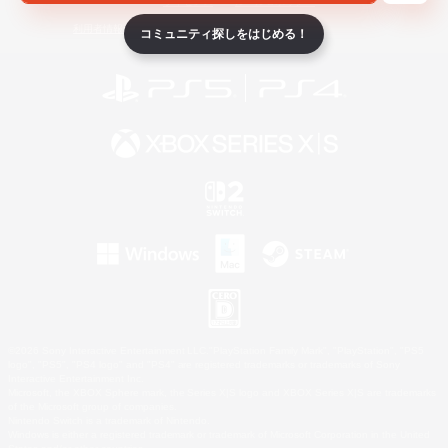
ライセンス
ルール＆ポリシー
利用者情報の外部送信について
コミュニティ探しをはじめる！
©2026 Sony Interactive Entertainment LLC."PlayStation Family Mark", "PlayStation", "PS5
logo", "PS5", "PS4 logo" and "PS4" are registered trademarks or trademarks of Sony
Interactive Entertainment Inc.
Microsoft, the XBOX Sphere mark, the Series X|S logo and XBOX Series X|S are trademarks
of the Microsoft group of companies.
Nintendo Switch is a trademark of Nintendo.
Windows is either a registered trademark or trademark of Microsoft Corporation in the United