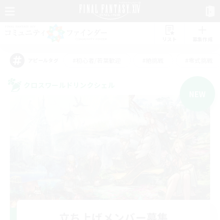
リスト
募集作成
#初心者/若葉歓迎
#絶挑戦
#零式挑戦
アピールタグ
クロスワールドリンクシェル
NEW
立ち上げメンバー募集