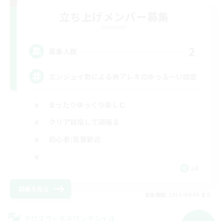
立ち上げメンバー募集
Elemental
2
募集人数
エンジョイ勢による絶アレキのゆっる〜い固定
まったりゆっくり楽しむ
クリア目指して頑張る
初心者/若葉歓迎
JA
詳細を見る
募集期間: 2026/09/06 まで
クロスワールドリンクシェル