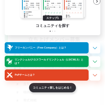
ステップ1
コミュニティを探す
立ち上げメンバー募集
Elemental
フリーカンパニー（Free Company）とは？
15
募集人数
リンクシェル/クロスワールドリンクシェル（LS/CWLS）と
は？
基本VCなし！戦闘苦手ギミック不安歓迎！極
と零式
PvPチームとは？
立ち上げメンバー募集
コミュニティ探しをはじめる！
極挑戦
零式挑戦