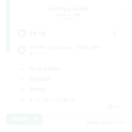
oideyo-oide
追加メンバー募集
Elemental
5
募集人数
DC不問♡うぉぉぉぉぉ♡社会人が多い
よ！！！
初心者/若葉歓迎
復帰者歓迎
体験歓迎
まったりゆっくり楽しむ
JA
詳細を見る
募集期間: 2026/09/05 まで