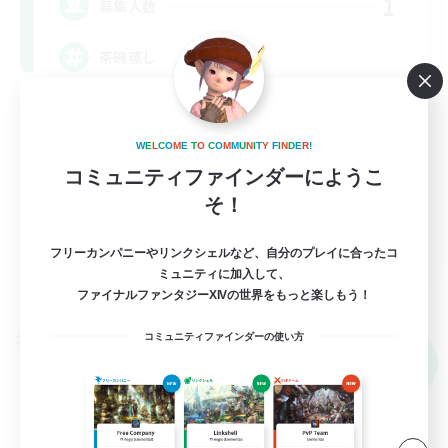
1
募集人数
茶碗蒸し
極挑戦
クリア目指して頑張る
W
E
L
C
O
M
E
T
O
C
O
M
M
U
N
I
T
Y
F
I
N
D
E
R
!
コミュニティファインダーにようこ
なんでも楽しむ
そ！
初心者/若葉歓迎
JA
フリーカンパニーやリンクシェルなど、自分のプレイに合ったコ
ミュニティに加入して、
詳細を見る
ファイナルファンタジーXIVの世界をもっと楽しもう！
募集期間: 2026/09/06 まで
コミュニティファインダーの使い方
クロスワールドリンクシェル
NEW