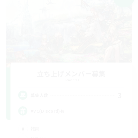
立ち上げメンバー募集
Elemental
3
募集人数
#VC(Discord)有
雑談