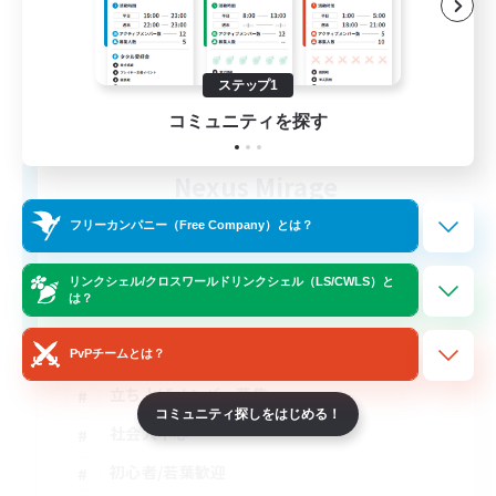
ステップ1
コミュニティを探す
Nexus Mirage
追加メンバー募集
Aegis [Elemental]
フリーカンパニー（Free Company）とは？
2
募集人数
リンクシェル/クロスワールドリンクシェル（LS/CWLS）と
は？
PvPチームとは？
立ち上げメンバー募集
コミュニティ探しをはじめる！
社会人中心
初心者/若葉歓迎