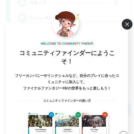
8
募集人数
Discord鯖(vc任意)
スクリーンショット撮影
W
E
L
C
O
M
E
T
O
C
O
M
M
U
N
I
T
Y
F
I
N
D
E
R
!
まったりゆっくり楽しむ
コミュニティファインダーにようこ
なんでも楽しむ
そ！
ミラプリ（ミラージュプリズム）
JA
フリーカンパニーやリンクシェルなど、自分のプレイに合ったコ
ミュニティに加入して、
詳細を見る
ファイナルファンタジーXIVの世界をもっと楽しもう！
募集期間: 2026/09/05 まで
コミュニティファインダーの使い方
フリーカンパニー
NEW