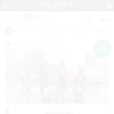
リスト
募集作成
#初心者/若葉歓迎
#絶挑戦
#零式挑戦
アピールタグ
クロスワールドリンクシェル
NEW
night-owl