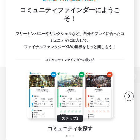
W
E
L
C
O
M
E
T
O
C
O
M
M
U
N
I
T
Y
F
I
N
D
E
R
!
コミュニティファインダーにようこ
そ！
フリーカンパニーやリンクシェルなど、自分のプレイに合ったコ
ミュニティに加入して、
ファイナルファンタジーXIVの世界をもっと楽しもう！
コミュニティファインダーの使い方
パソコン版へ
関連商品
e-STOREで購入
ステップ1
ゲームダウンロード
コミュニティを探す