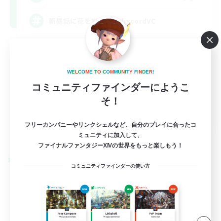
朝昼話に花を咲かせ♬discordVC
雑談
まったりゆっくり楽しむ
W
E
L
C
O
M
E
T
O
C
O
M
M
U
N
I
T
Y
F
I
N
D
E
R
!
体験歓迎
コミュニティファインダーにようこ
復帰者歓迎
そ！
JA
フリーカンパニーやリンクシェルなど、自分のプレイに合ったコ
詳細を見る
ミュニティに加入して、
募集期間: 2026/09/05 まで
ファイナルファンタジーXIVの世界をもっと楽しもう！
クロスワールドリンクシェル
コミュニティファインダーの使い方