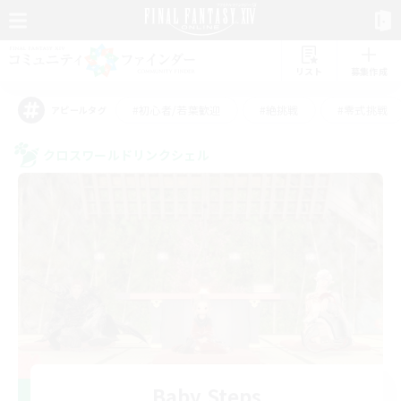
リスト
募集作成
#初心者/若葉歓迎
#絶挑戦
#零式挑戦
アピールタグ
クロスワールドリンクシェル
Baby Steps