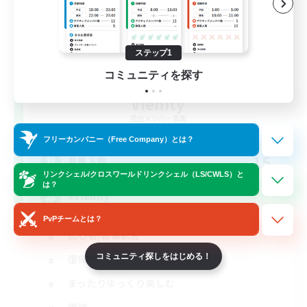
ステップ1
コミュニティを探す
Vienity
追加メンバー募集
Elemental
フリーカンパニー（Free Company）とは？
15
募集人数
リンクシェル/クロスワールドリンクシェル（LS/CWLS）と
は？
#Vienity
PvPチームとは？
初心者/若葉歓迎
コミュニティ探しをはじめる！
復帰者歓迎
まったりゆっくり楽しむ