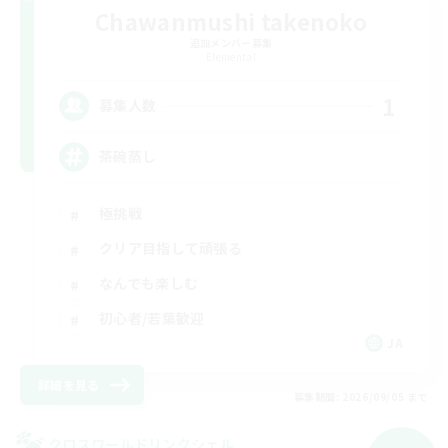
Chawanmushi takenoko
追加メンバー募集
Elemental
1
募集人数
茶碗蒸し
極挑戦
クリア目指して頑張る
なんでも楽しむ
初心者/若葉歓迎
JA
詳細を見る
募集期間: 2026/09/05 まで
クロスワールドリンクシェル