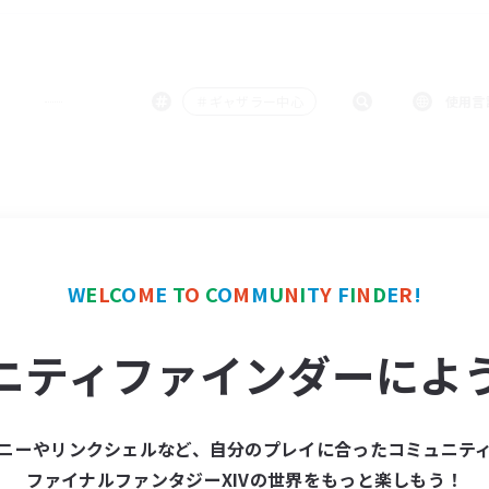
＃ギャザラー中心
使用言
W
E
L
C
O
M
E
T
O
C
O
M
M
U
N
I
T
Y
F
I
N
D
E
R
!
ニティファインダーによ
ニーやリンクシェルなど、自分のプレイに合ったコミュニテ
ファイナルファンタジーXIVの世界をもっと楽しもう！