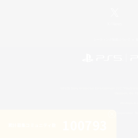
X
/
News
レーティング制度について
©2026 Sony Interactive Entertainment LLC."PlayStation
Microsoft, the 
Windows is e
©2026 Valve Corporation. St
100793
累計募集コミュニティ数