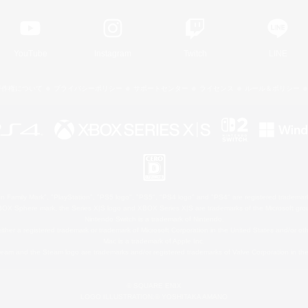
YouTube
Instagram
Twitch
LINE
著作権について
プライバシーポリシー
サポートセンター
ライセンス
ルール＆ポリシー
 Family Mark", "PlayStation", "PS5 logo", "PS5", "PS4 logo" and "PS4" are registered trademark
XBOX Sphere mark, the Series X|S logo and XBOX Series X|S are trademarks of the Microsoft gro
Nintendo Switch is a trademark of Nintendo.
ither a registered trademark or trademark of Microsoft Corporation in the United States and/or oth
Mac is a trademark of Apple Inc.
eam and the Steam logo are trademarks and/or registered trademarks of Valve Corporation in the 
© SQUARE ENIX
LOGO ILLUSTRATION:© YOSHITAKA AMANO