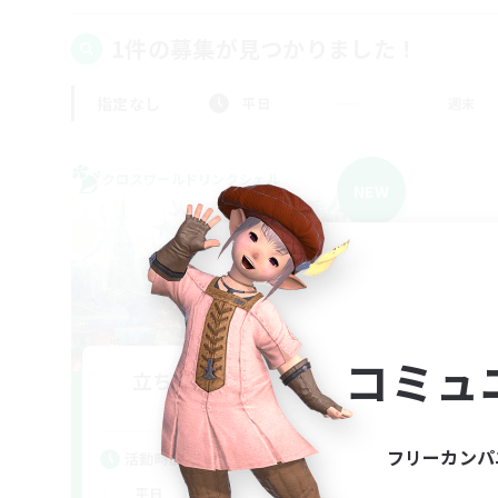
1件の募集が見つかりました！
指定なし
平日
週末
クロスワールドリンクシェル
NEW
コミュ
立ち上げメンバー募集
Elemental
フリーカンパ
活動時間
0:00
23:00
平日