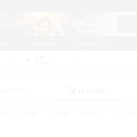
始める
プレイガイド
コミュニティ
ラ
WORLD
Atomos
カンパニー
LS & CWLS
(0)
(1)
#立ち上げメンバー募集
#零式挑戦
#社会人中心
#まったり
体験歓迎
#クラフター中心
#ロールプレイ
#ギャザラー中心
ージュプリズム）
#スクリーンショット撮影
#クリア目指して頑張る