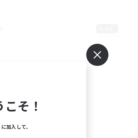
語
変更
うこそ！
ィに加入して、