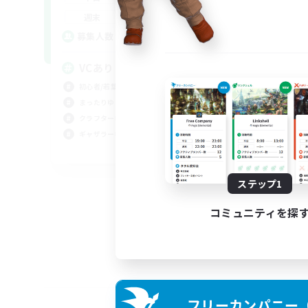
0:00
23:00
週末
20
募集人数
VCあり
初心者/若葉歓迎
まったりゆっくり楽しむ
クラフター中心
ギャザラー中心
JA
募集期間: 2026/09/04 まで
ステップ1
コミュニティを探
フリーカンパニー（F