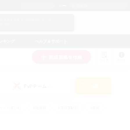
日本語
マイキャラクター情報をチェック！
ログイン
ンキング
ヘルプ＆サポート
新規募集を作成
リスト
ガイド
PvPチーム
検索
(0)
ゆっくり楽しむ
#極挑戦
#復帰者歓迎
#雑談
#ハウジング
#トレジャーハント
#レベリング
#プレイヤー主催イベント