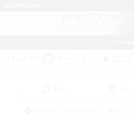
ニュース
FFXIVを
DATA CENTER
Elemental
ALL
フリー
(1)
アピールタグ
#初心者/若葉歓迎
#絶挑戦
#学生中心
#なんでも楽しむ
#モブハント
#
#演奏
#ミラプリ（ミラ