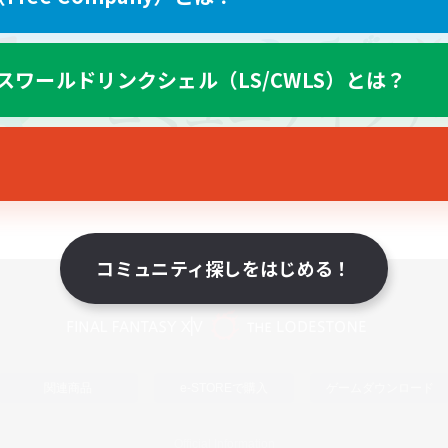
スワールドリンクシェル（LS/CWLS）とは？
コミュニティ探しをはじめる！
スマートフォン版へ
関連商品
e-STOREで購入
ゲームダウンロード
Official Information