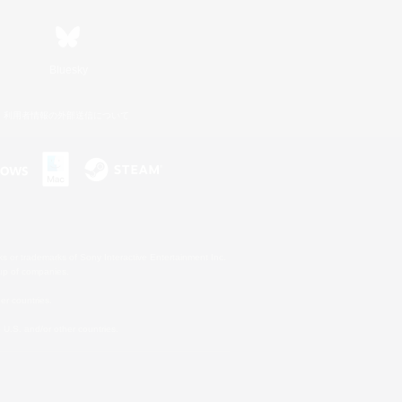
Bluesky
利用者情報の外部送信について
s or trademarks of Sony Interactive Entertainment Inc.
up of companies.
er countries.
U.S. and/or other countries.