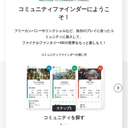
W
E
L
C
O
M
E
T
O
C
O
M
M
U
N
I
T
Y
F
I
N
D
E
R
!
コミュニティファインダーにようこ
そ！
フリーカンパニーやリンクシェルなど、自分のプレイに合ったコ
ミュニティに加入して、
ファイナルファンタジーXIVの世界をもっと楽しもう！
コミュニティファインダーの使い方
パソコン版へ
関連商品
e-STOREで購入
ステップ1
ゲームダウンロード
コミュニティを探す