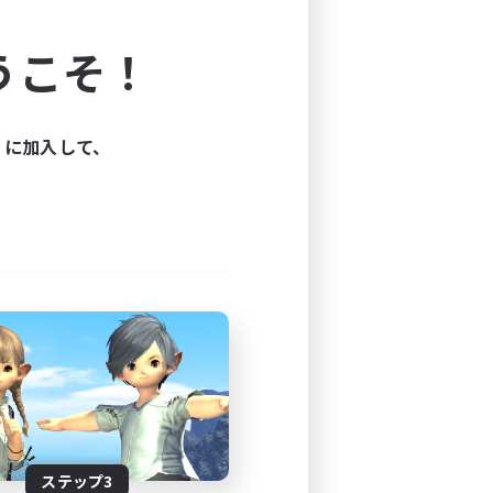
よう！
うこそ！
できます。
と楽しもう！
ィに加入して、
ステップ3