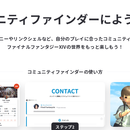
ュニティメンバーを集め
ニティファインダーによ
ティファインダーは、一緒に冒険する仲間を募集することが
た仲間を集めて、ファイナルファンタジーXIVの世界をもっ
ニーやリンクシェルなど、自分のプレイに合ったコミュニテ
ファイナルファンタジーXIVの世界をもっと楽しもう！
新規募集を作成する
コミュニティファインダーの使い方
ステップ2