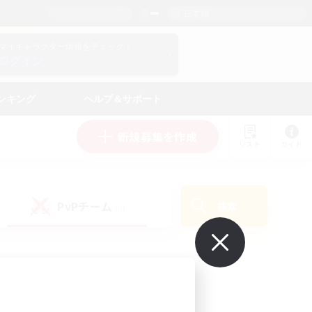
日本語
マイキャラクター情報をチェック！
ログイン
ンキング
ヘルプ＆サポート
新規募集を作成
リスト
ガイド
PvPチーム
検索
(0)
で