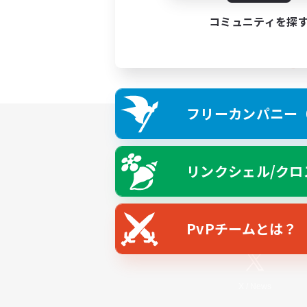
コミュニティを探
フリーカンパニー（F
リンクシェル/クロ
PvPチームとは？
X
/
News