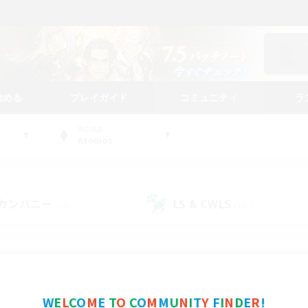
始める
プレイガイド
コミュニティ
ラ
WORLD
Atomos
カンパニー
LS & CWLS
(30)
(107)
コミュニティファインダー
W
E
L
C
O
M
E
T
O
C
O
M
M
U
N
I
T
Y
F
I
N
D
E
R
!