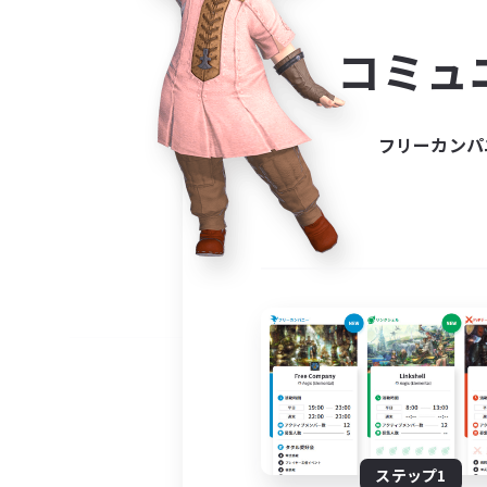
コミ
コミュ
コミュニ
自分に合っ
フリーカンパ
ステップ1