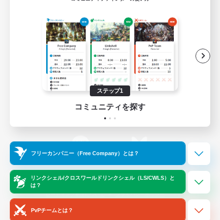
ゲームダウンロード
Official Information
/
X
News
YouTube
ステップ1
コミュニティを探す
Instagram
Twitch
フリーカンパニー（Free Company）とは？
LINE
Bluesky
リンクシェル/クロスワールドリンクシェル（LS/CWLS）と
は？
レーティング制度について
プライバシーポリシー
著作権について
サポートセンター
PvPチームとは？