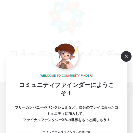
W
E
L
C
O
M
E
T
O
C
O
M
M
U
N
I
T
Y
F
I
N
D
E
R
!
コミュニティファインダーにようこ
そ！
パソコン版へ
フリーカンパニーやリンクシェルなど、自分のプレイに合ったコ
ミュニティに加入して、
ファイナルファンタジーXIVの世界をもっと楽しもう！
関連商品
e-STOREで購入
コミュニティファインダーの使い方