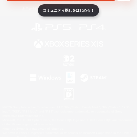
ライセンス
ルール＆ポリシー
利用者情報の外部送信について
コミュニティ探しをはじめる！
©2026 Sony Interactive Entertainment LLC."PlayStation Family Mark", "PlayStation", "PS5
logo", "PS5", "PS4 logo" and "PS4" are registered trademarks or trademarks of Sony
Interactive Entertainment Inc.
Microsoft, the XBOX Sphere mark, the Series X|S logo and XBOX Series X|S are trademarks
of the Microsoft group of companies.
Nintendo Switch is a trademark of Nintendo.
Windows is either a registered trademark or trademark of Microsoft Corporation in the United