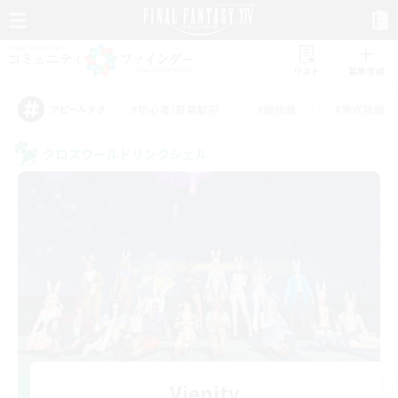
リスト
募集作成
#初心者/若葉歓迎
#絶挑戦
#零式挑戦
アピールタグ
クロスワールドリンクシェル
Vienity