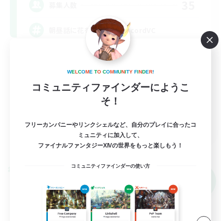
35
募集人数
朝昼話に花を咲かせ♬discordVC
雑談
W
E
L
C
O
M
E
T
O
C
O
M
M
U
N
I
T
Y
F
I
N
D
E
R
!
まったりゆっくり楽しむ
コミュニティファインダーにようこ
体験歓迎
そ！
復帰者歓迎
JA
フリーカンパニーやリンクシェルなど、自分のプレイに合ったコ
ミュニティに加入して、
詳細を見る
ファイナルファンタジーXIVの世界をもっと楽しもう！
募集期間: 2026/09/05 まで
コミュニティファインダーの使い方
クロスワールドリンクシェル
NEW