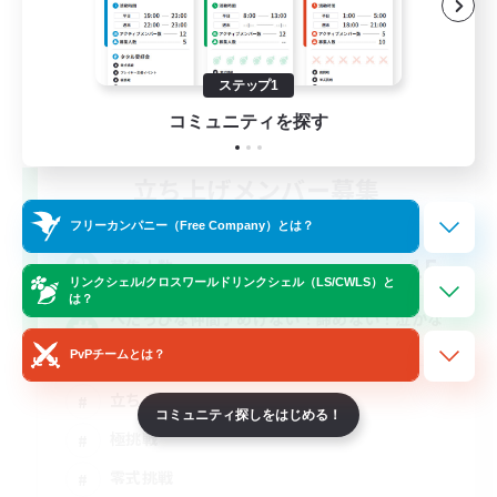
ステップ1
コミュニティを探す
立ち上げメンバー募集
Elemental
フリーカンパニー（Free Company）とは？
15
募集人数
リンクシェル/クロスワールドリンクシェル（LS/CWLS）と
は？
へたっぴな仲間♪めげない！諦めない！泣かな
い！
PvPチームとは？
立ち上げメンバー募集
コミュニティ探しをはじめる！
極挑戦
零式挑戦