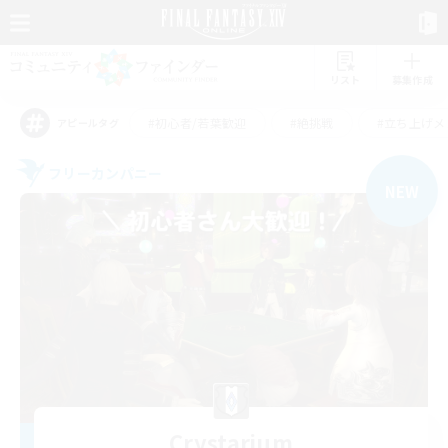
リスト
募集作成
#初心者/若葉歓迎
#絶挑戦
#立ち上げメ
アピールタグ
フリーカンパニー
NEW
Crystarium