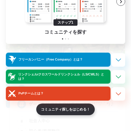
ステップ1
コミュニティを探す
フリーカンパニー（Free Company）とは？
ouroboros
追加メンバー募集
Aegis [Elemental]
リンクシェル/クロスワールドリンクシェル（LS/CWLS）と
は？
3
募集人数
PvPチームとは？
ゲームもリアルも自分のペースで(*´▽｀*)♪
コミュニティ探しをはじめる！
社会人中心
初心者/若葉歓迎