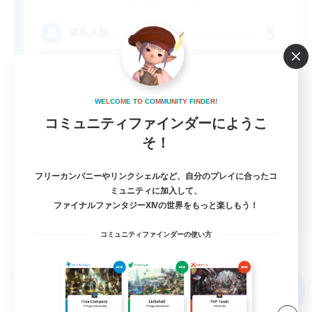
5
募集人数
高難易度&VC好きと月1イベントがあるお祭り
FC
W
E
L
C
O
M
E
T
O
C
O
M
M
U
N
I
T
Y
F
I
N
D
E
R
!
スクリーンショット撮影
コミュニティファインダーにようこ
プレイヤー主催イベント
そ！
零式挑戦
フリーカンパニーやリンクシェルなど、自分のプレイに合ったコ
なんでも楽しむ
ミュニティに加入して、
JA
ファイナルファンタジーXIVの世界をもっと楽しもう！
詳細を見る
コミュニティファインダーの使い方
募集期間: 2026/09/07 まで
フリーカンパニー
NEW