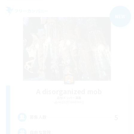
フリーカンパニー
NEW
A disorganized mob
追加メンバー募集
Aegis [Elemental]
5
募集人数
自由な冒険