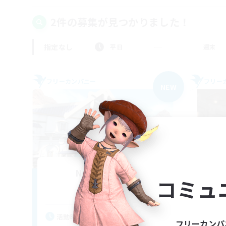
2件の募集が見つかりました！
指定なし
平日
週末
フリーカンパニー
フリー
NEW
Nexus Mirage
コミュ
追加メンバー募集
Aegis [Elemental]
活動時間
活
フリーカンパ