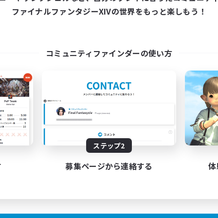
22:00
2:00
日
ファイナルファンタジーXIVの世界をもっと楽しもう！
22:00
2:00
末
2
クティブメンバー数
10
集人数
コミュニティファインダーの使い方
者/若葉歓迎
上げメンバー募集
者歓迎
たりゆっくり楽しむ
JA
ステップ2
募集期間: 2026/09/01 まで
す
募集ページから連絡する
体