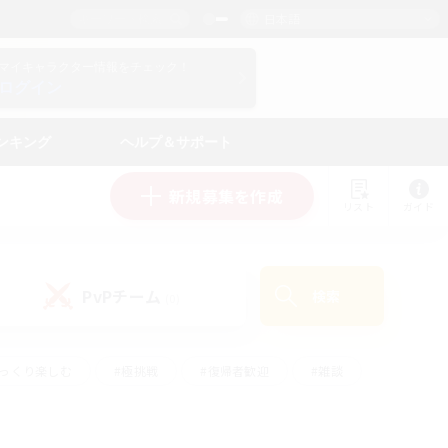
日本語
マイキャラクター情報をチェック！
ログイン
ンキング
ヘルプ＆サポート
新規募集を作成
リスト
ガイド
PvPチーム
検索
(0)
ゆっくり楽しむ
#極挑戦
#復帰者歓迎
#雑談
#ハウジング
#トレジャーハント
#レベリング
#プレイヤー主催イベント