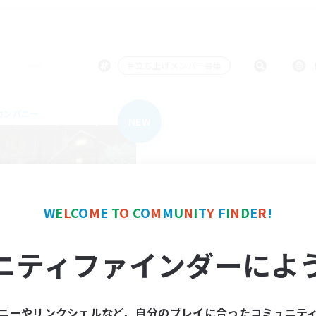
＃立ち上げメンバー募集
カンパニー
NEW
W
E
L
C
O
M
E
T
O
C
O
M
M
U
N
I
T
Y
F
I
N
D
E
R
!
Free company
ニティファインダーによ
追加メンバー募集
Aegis [Elemental]
動時間
ニーやリンクシェルなど、自分のプレイに合ったコミュニテ