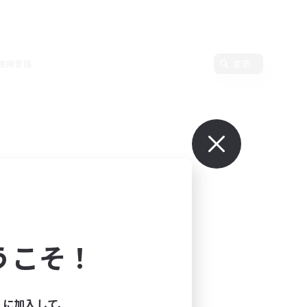
使用言語
変更
うこそ！
ィに加入して、