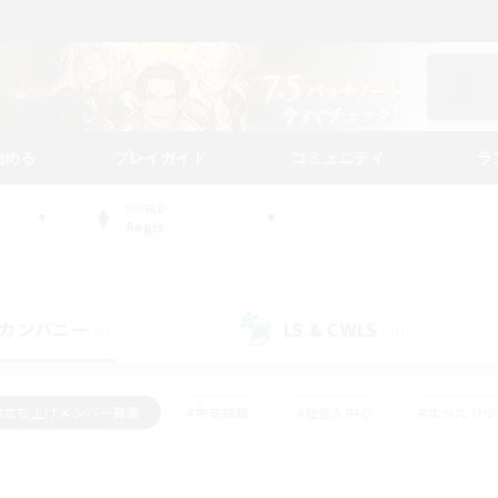
始める
プレイガイド
コミュニティ
ラ
WORLD
Aegis
カンパニー
LS & CWLS
(2)
(21)
#立ち上げメンバー募集
#零式挑戦
#社会人中心
#まったり
体験歓迎
#クラフター中心
#ロールプレイ
#ギャザラー中心
ージュプリズム）
#スクリーンショット撮影
#クリア目指して頑張る