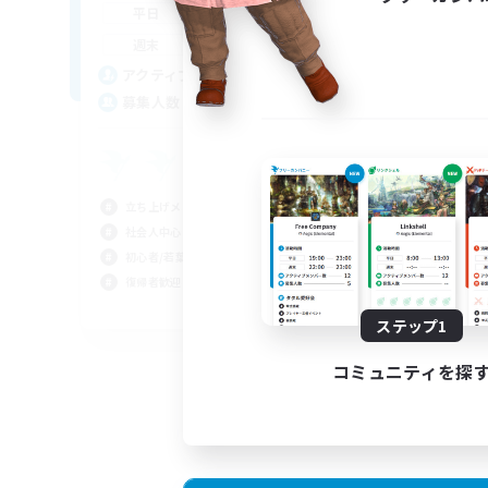
21:00
1:00
平日
平
20:00
2:00
週末
週
3
アクティブメンバー数
ア
2
募集人数
募
立ち上げメンバー募集
初心
社会人中心
立ち
初心者/若葉歓迎
復帰
復帰者歓迎
まっ
JA
ステップ1
募集期間: 2026/09/06 まで
コミュニティを探