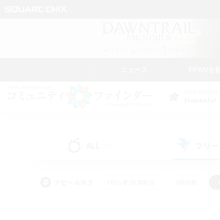
ニュース
FFXIVを
DATA CENTER
Elemental
ALL
フリー
(23)
アピールタグ
#初心者/若葉歓迎
#絶挑戦
#学生中心
#なんでも楽しむ
#モブハント
#
#演奏
#ミラプリ（ミラ