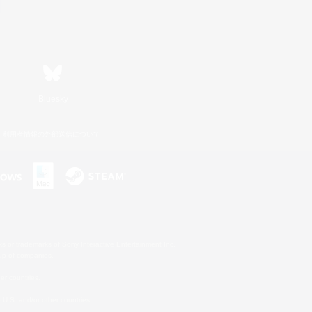
Bluesky
利用者情報の外部送信について
s or trademarks of Sony Interactive Entertainment Inc.
up of companies.
er countries.
U.S. and/or other countries.