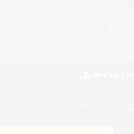
X
/
News
レーティング制度について
©2026 Sony Interactive Entertainment LLC."PlayStation
Microsoft, the 
Windows is e
©2026 Valve Corporation. St