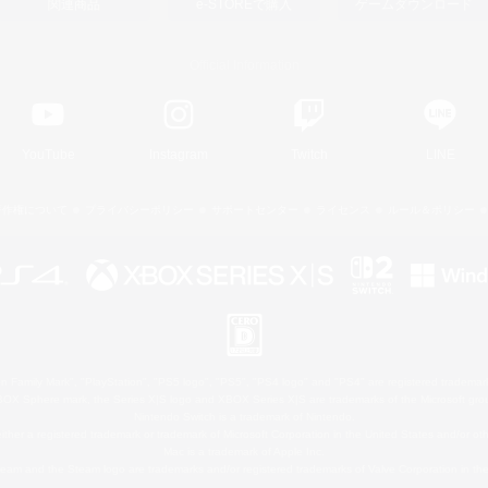
関連商品
e-STOREで購入
ゲームダウンロード
Official Information
YouTube
Instagram
Twitch
LINE
著作権について
プライバシーポリシー
サポートセンター
ライセンス
ルール＆ポリシー
 Family Mark", "PlayStation", "PS5 logo", "PS5", "PS4 logo" and "PS4" are registered trademark
XBOX Sphere mark, the Series X|S logo and XBOX Series X|S are trademarks of the Microsoft gro
Nintendo Switch is a trademark of Nintendo.
ither a registered trademark or trademark of Microsoft Corporation in the United States and/or oth
Mac is a trademark of Apple Inc.
eam and the Steam logo are trademarks and/or registered trademarks of Valve Corporation in the 