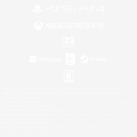
©2026 Sony Interactive Entertainment LLC."PlayStation Family Mark", "PlayStation", "PS5
logo", "PS5", "PS4 logo" and "PS4" are registered trademarks or trademarks of Sony
Interactive Entertainment Inc.
Microsoft, the XBOX Sphere mark, the Series X|S logo and XBOX Series X|S are trademarks
of the Microsoft group of companies.
Nintendo Switch is a trademark of Nintendo.
Windows is either a registered trademark or trademark of Microsoft Corporation in the United
States and/or other countries.
Mac is a trademark of Apple Inc.
©2026 Valve Corporation. Steam and the Steam logo are trademarks and/or registered
trademarks of Valve Corporation in the U.S. and/or other countries.