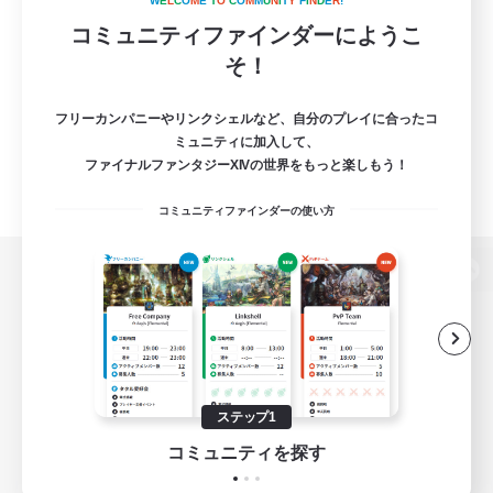
W
E
L
C
O
M
E
T
O
C
O
M
M
U
N
I
T
Y
F
I
N
D
E
R
!
コミュニティファインダーにようこ
そ！
フリーカンパニーやリンクシェルなど、自分のプレイに合ったコ
ミュニティに加入して、
ファイナルファンタジーXIVの世界をもっと楽しもう！
コミュニティファインダーの使い方
パソコン版へ
関連商品
e-STOREで購入
ステップ1
ゲームダウンロード
コミュニティを探す