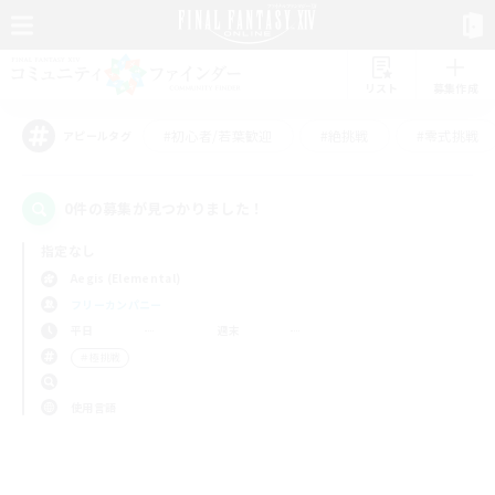
リスト
募集作成
#初心者/若葉歓迎
#絶挑戦
#零式挑戦
アピールタグ
0件の募集が見つかりました！
指定なし
Aegis (Elemental)
フリーカンパニー
平日
週末
＃極挑戦
使用言語