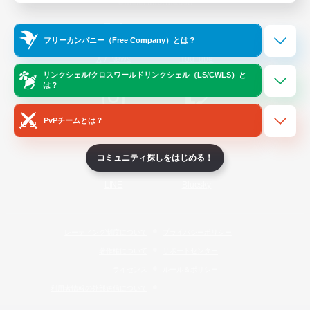
Official Information
フリーカンパニー（Free Company）とは？
/
X
News
YouTube
リンクシェル/クロスワールドリンクシェル（LS/CWLS）と
は？
PvPチームとは？
Instagram
Twitch
コミュニティ探しをはじめる！
LINE
Bluesky
レーティング制度について
プライバシーポリシー
著作権について
サポートセンター
ライセンス
ルール＆ポリシー
利用者情報の外部送信について