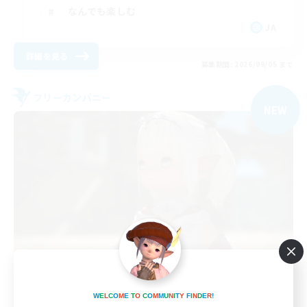
なんでも楽しむ
JA
詳細を見る
募集期間: 2026/09/05 まで
フリーカンパニー
NEW
Jimetsutai
追加メンバー募集
W
E
L
C
O
M
E
T
O
C
O
M
M
U
N
I
T
Y
F
I
N
D
E
R
!
Aegis [Elemental]