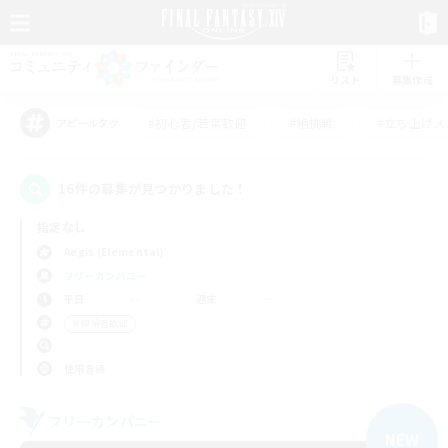
リスト
募集作成
#初心者/若葉歓迎
#絶挑戦
#立ち上げメ
アピールタグ
16件の募集が見つかりました！
指定なし
Aegis (Elemental)
フリーカンパニー
平日
週末
＃復帰者歓迎
使用言語
フリーカンパニー
NEW