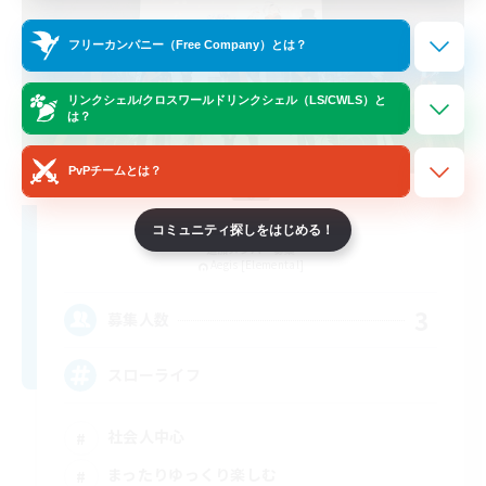
フリーカンパニー（Free Company）とは？
リンクシェル/クロスワールドリンクシェル（LS/CWLS）と
は？
PvPチームとは？
Ginheads
コミュニティ探しをはじめる！
追加メンバー募集
Aegis [Elemental]
3
募集人数
スローライフ
社会人中心
まったりゆっくり楽しむ