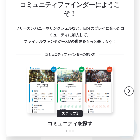
コミュニティファインダーにようこ
そ！
4
募集人数
フリーカンパニーやリンクシェルなど、自分のプレイに合ったコ
少人数でまったりサブキャラも可
ミュニティに加入して、
ファイナルファンタジーXIVの世界をもっと楽しもう！
復帰者歓迎
コミュニティファインダーの使い方
初心者/若葉歓迎
体験歓迎
まったりゆっくり楽しむ
JA
詳細を見る
募集期間: 2026/09/03 まで
ステップ1
フリーカンパニー
コミュニティを探す
NEW