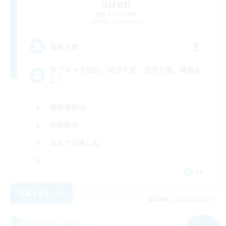
Siren
追加メンバー募集
Aegis [Elemental]
5
募集人数
サブキャラ歓迎、挨拶不要、交流不要、爆散な
し！
復帰者歓迎
体験歓迎
なんでも楽しむ
JA
詳細を見る
募集期間: 2026/09/02 まで
フリーカンパニー