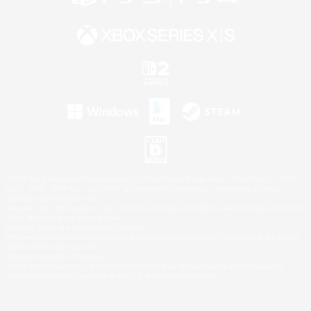
©2026 Sony Interactive Entertainment LLC."PlayStation Family Mark", "PlayStation", "PS5
logo", "PS5", "PS4 logo" and "PS4" are registered trademarks or trademarks of Sony
Interactive Entertainment Inc.
Microsoft, the XBOX Sphere mark, the Series X|S logo and XBOX Series X|S are trademarks
of the Microsoft group of companies.
Nintendo Switch is a trademark of Nintendo.
Windows is either a registered trademark or trademark of Microsoft Corporation in the United
States and/or other countries.
Mac is a trademark of Apple Inc.
©2026 Valve Corporation. Steam and the Steam logo are trademarks and/or registered
trademarks of Valve Corporation in the U.S. and/or other countries.