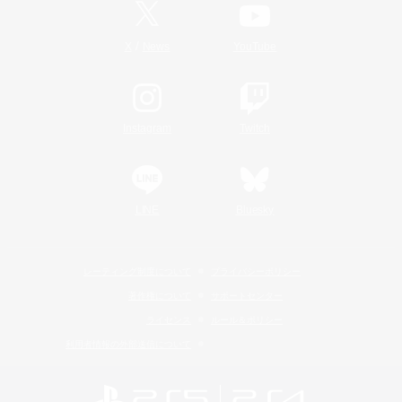
/
X
News
YouTube
Instagram
Twitch
LINE
Bluesky
レーティング制度について
プライバシーポリシー
著作権について
サポートセンター
ライセンス
ルール＆ポリシー
利用者情報の外部送信について