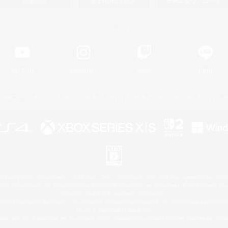
関連商品
e-STOREで購入
ゲームダウンロード
Official Information
YouTube
Instagram
Twitch
LINE
著作権について
プライバシーポリシー
サポートセンター
ライセンス
ルール＆ポリシー
 Family Mark", "PlayStation", "PS5 logo", "PS5", "PS4 logo" and "PS4" are registered trademark
XBOX Sphere mark, the Series X|S logo and XBOX Series X|S are trademarks of the Microsoft gro
Nintendo Switch is a trademark of Nintendo.
ither a registered trademark or trademark of Microsoft Corporation in the United States and/or oth
Mac is a trademark of Apple Inc.
eam and the Steam logo are trademarks and/or registered trademarks of Valve Corporation in the 