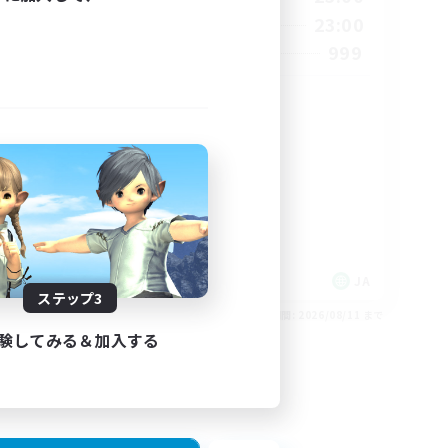
4:00
0:00
23:00
週末
23:00
999
募集人数
8
10
傭兵
極挑戦
目指して
零式挑戦
絶挑戦
トレジャーハント
JA
JA
ステップ3
26/08/27 まで
募集期間: 2026/08/11 まで
験してみる＆加入する