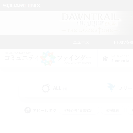
ニュース
FFXIVを
DATA CENTER
Elemental
ALL
フリー
(4)
アピールタグ
#初心者/若葉歓迎
#絶挑戦
#なんでも楽しむ
#学生中心
#モブハント
#レベリング
#クリア目指し