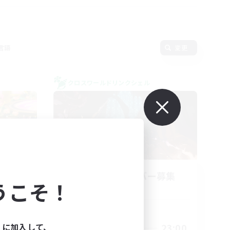
言語
変更
クロスワールドリンクシェル
立ち上げメンバー募集
うこそ！
Elemental
活動時間
ィに加入して、
0:00
23:00
平日