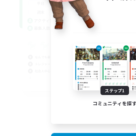
19:00
1:00
平日
平
19:00
2:00
週末
週
13
アクティブメンバー数
ア
4
募集人数
募
G
トレ
なんでも楽しむ
初心
トレジャーハント
体験
社会人中心
復帰
JA
ステップ1
募集期間: 2026/09/03 まで
コミュニティを探