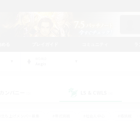
始める
プレイガイド
コミュニティ
ラ
WORLD
Aegis
カンパニー
LS & CWLS
(0)
(4)
#立ち上げメンバー募集
#零式挑戦
#社会人中心
#極挑戦
#体験歓迎
#ロールプレイ
#ギャザラー中心
#クラフター中
て頑張る
#スクリーンショット撮影
#ミラプリ（ミラージュプリズム