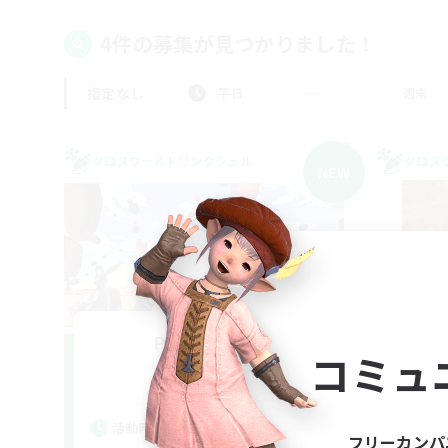
4件の募集が見つかりました！
指定なし
平日
週末
クロスワールドリンクシェル
クロス
NEW
Parea Helios
コミュ
追加メンバー募集
Elemental
活動時間
活
フリーカンパ