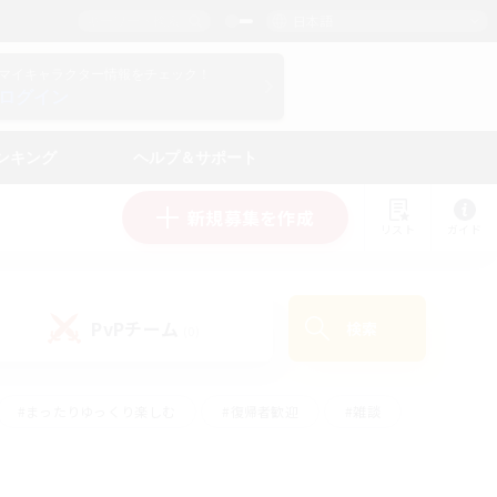
日本語
マイキャラクター情報をチェック！
ログイン
ンキング
ヘルプ＆サポート
新規募集を作成
リスト
ガイド
PvPチーム
検索
(0)
#まったりゆっくり楽しむ
#復帰者歓迎
#雑談
心
#演奏
#トレジャーハント
#ハウジング
）
#プレイヤー主催イベント