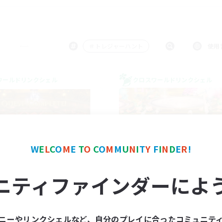
＃トレジャーハント
使用
ワールドリンクシェル
クロスワールドリンクシェル
W
E
L
C
O
M
E
T
O
C
O
M
M
U
N
I
T
Y
F
I
N
D
E
R
!
ChIzukatu!
Dream Miner
ニティファインダーによ
追加メンバー募集
追加メンバー募集
Elemental
Elemental
動時間
活動時間
ニーやリンクシェルなど、自分のプレイに合ったコミュニテ