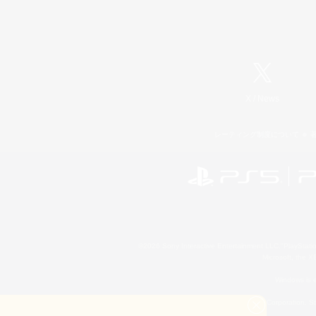
X
/
News
レーティング制度について
©2026 Sony Interactive Entertainment LLC."PlayStation
Microsoft, the 
Windows is e
©2026 Valve Corporation. St