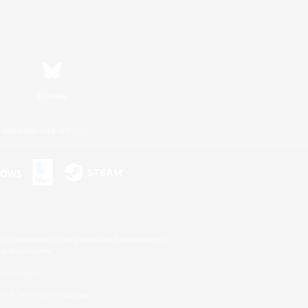
Bluesky
利用者情報の外部送信について
s or trademarks of Sony Interactive Entertainment Inc.
up of companies.
er countries.
U.S. and/or other countries.