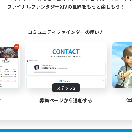
13:00
24:00
19:00
日
平日
ファイナルファンタジーXIVの世界をもっと楽しもう！
13:00
24:00
0:00
末
週末
200
クティブメンバー数
アクティブメンバー数
999
集人数
募集人数
コミュニティファインダーの使い方
10深層
まったり楽しめる環境
ます!!
ジャーハント
立ち上げメンバー募集
者/若葉歓迎
初心者/若葉歓迎
歓迎
復帰者歓迎
者歓迎
トレジャーハント
JA
ステップ2
募集期間: 2026/08/27 まで
募集期間: 20
す
募集ページから連絡する
体