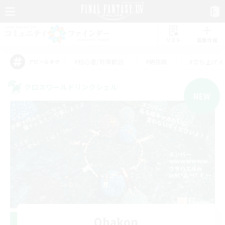
リスト
募集作成
#初心者/若葉歓迎
#絶挑戦
#立ち上げメ
アピールタグ
クロスワールドリンクシェル
NEW
Ohakon