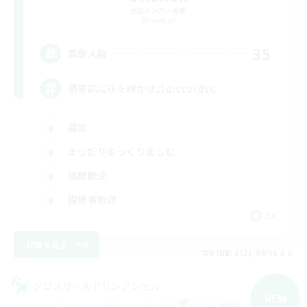
追加メンバー募集
Elemental
35
募集人数
朝昼話に花を咲かせ♬discordVC
雑談
まったりゆっくり楽しむ
体験歓迎
復帰者歓迎
JA
詳細を見る
募集期間: 2026/09/06 まで
クロスワールドリンクシェル
NEW