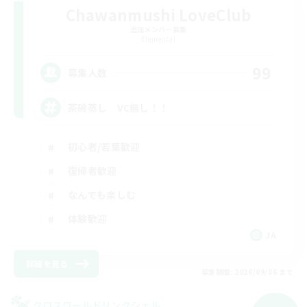
Chawanmushi LoveClub
追加メンバー募集
Elemental
99
募集人数
茶碗蒸し VC無し！！
初心者/若葉歓迎
復帰者歓迎
なんでも楽しむ
体験歓迎
JA
詳細を見る
募集期間: 2026/09/06 まで
クロスワールドリンクシェル