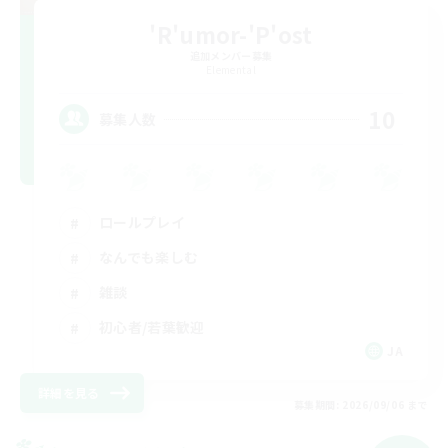
'R'umor-'P'ost
追加メンバー募集
Elemental
10
募集人数
ロールプレイ
なんでも楽しむ
雑談
初心者/若葉歓迎
JA
詳細を見る
募集期間: 2026/09/06 まで