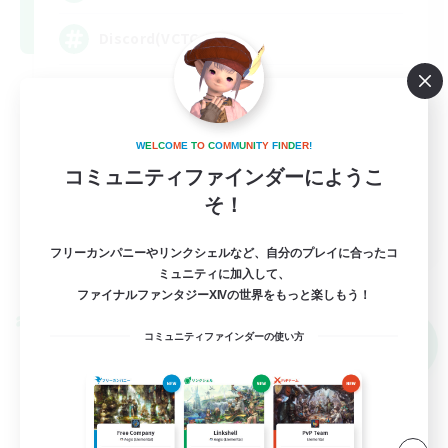
Discord(VCTC
雑談
まったりゆっくり楽しむ
W
E
L
C
O
M
E
T
O
C
O
M
M
U
N
I
T
Y
F
I
N
D
E
R
!
なんでも楽しむ
コミュニティファインダーにようこ
立ち上げメンバー募集
そ！
JA
フリーカンパニーやリンクシェルなど、自分のプレイに合ったコ
詳細を見る
ミュニティに加入して、
募集期間: 2026/09/06 まで
ファイナルファンタジーXIVの世界をもっと楽しもう！
クロスワールドリンクシェル
コミュニティファインダーの使い方
NEW