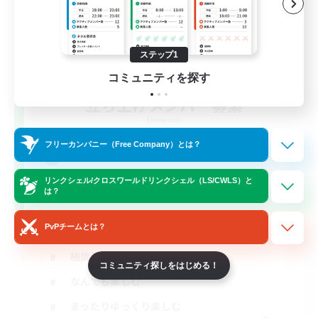
ステップ1
コミュニティを探す
立ち上げメンバー募集
Elemental
フリーカンパニー（Free Company）とは？
5
募集人数
リンクシェル/クロスワールドリンクシェル（LS/CWLS）と
大人の集会所
は？
PvPチームとは？
立ち上げメンバー募集
極挑戦
コミュニティ探しをはじめる！
なんでも楽しむ
まったりゆっくり楽しむ