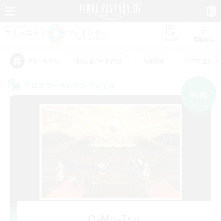
リスト
募集作成
#初心者/若葉歓迎
#絶挑戦
#立ち上げメ
アピールタグ
クロスワールドリンクシェル
NEW
O-Mu-Tsu