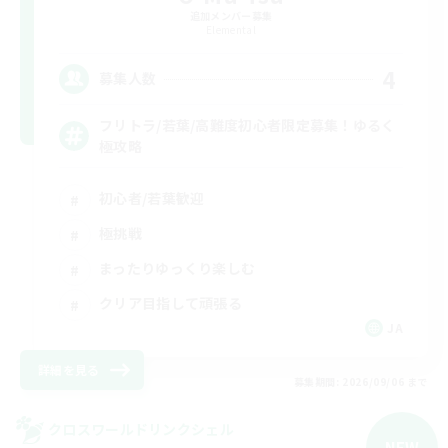
追加メンバー募集
Elemental
4
募集人数
フリトラ/若葉/高難度初心者限定募集！ゆるく
極攻略
初心者/若葉歓迎
極挑戦
まったりゆっくり楽しむ
クリア目指して頑張る
JA
詳細を見る
募集期間: 2026/09/06 まで
クロスワールドリンクシェル
NEW