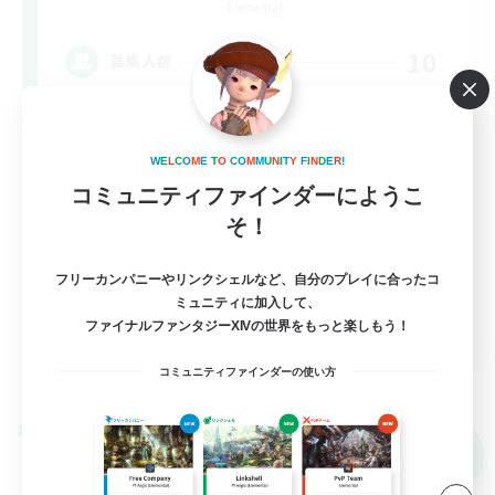
Elemental
10
募集人数
悩みや辛いことはありませんか？？VCあり！
W
E
L
C
O
M
E
T
O
C
O
M
M
U
N
I
T
Y
F
I
N
D
E
R
!
まったりゆっくり楽しむ
コミュニティファインダーにようこ
雑談
そ！
社会人中心
フリーカンパニーやリンクシェルなど、自分のプレイに合ったコ
なんでも楽しむ
ミュニティに加入して、
JA
ファイナルファンタジーXIVの世界をもっと楽しもう！
詳細を見る
コミュニティファインダーの使い方
募集期間: 2026/09/06 まで
クロスワールドリンクシェル
NEW