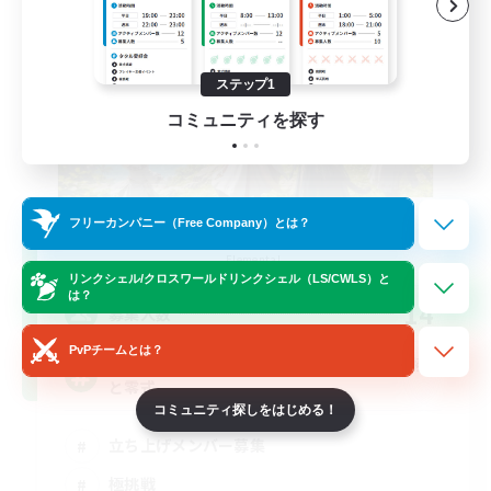
ステップ1
コミュニティを探す
フリーカンパニー（Free Company）とは？
立ち上げメンバー募集
Elemental
リンクシェル/クロスワールドリンクシェル（LS/CWLS）と
は？
14
募集人数
PvPチームとは？
基本VCなし！戦闘苦手ギミック不安歓迎！極
と零式
コミュニティ探しをはじめる！
立ち上げメンバー募集
極挑戦