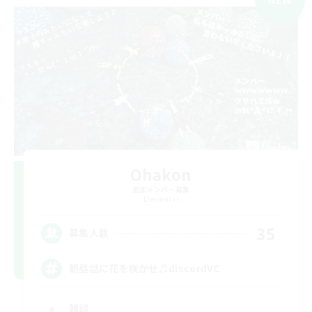
Ohakon
追加メンバー募集
Elemental
35
募集人数
朝昼話に花を咲かせ♬discordVC
雑談