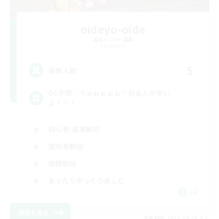
oideyo-oide
追加メンバー募集
Elemental
5
募集人数
DC不問♡うぉぉぉぉぉ♡社会人が多い
よ！！！
初心者/若葉歓迎
復帰者歓迎
体験歓迎
まったりゆっくり楽しむ
JA
詳細を見る
募集期間: 2026/09/06 まで