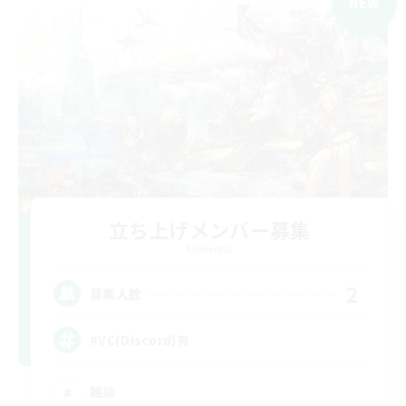
NEW
立ち上げメンバー募集
Elemental
2
募集人数
#VC(Discord)有
雑談