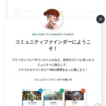
64
募集人数
なんでも楽しむ
W
E
L
C
O
M
E
T
O
C
O
M
M
U
N
I
T
Y
F
I
N
D
E
R
!
コミュニティファインダーにようこ
レベリング
そ！
初心者/若葉歓迎
復帰者歓迎
フリーカンパニーやリンクシェルなど、自分のプレイに合ったコ
ミュニティに加入して、
JA / EN / DE / FR
ファイナルファンタジーXIVの世界をもっと楽しもう！
詳細を見る
募集期間: 2026/09/06 まで
コミュニティファインダーの使い方
クロスワールドリンクシェル