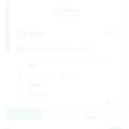
Ohakon
追加メンバー募集
Elemental
35
募集人数
朝昼話に花を咲かせ♬discordVC
雑談
まったりゆっくり楽しむ
体験歓迎
復帰者歓迎
JA
詳細を見る
募集期間: 2026/09/06 まで