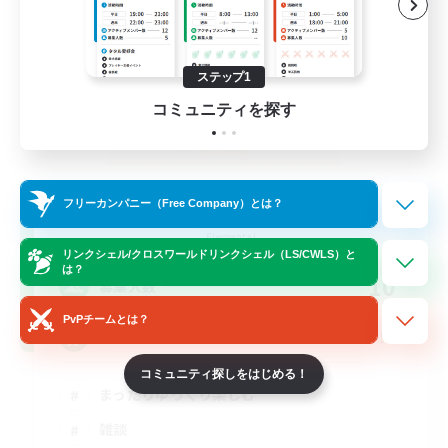
ステップ1
コミュニティを探す
kokorono_haoto
フリーカンパニー（Free Company）とは？
追加メンバー募集
Elemental
リンクシェル/クロスワールドリンクシェル（LS/CWLS）と
は？
10
募集人数
PvPチームとは？
悩みや辛いことはありませんか？？VCあり！
コミュニティ探しをはじめる！
まったりゆっくり楽しむ
雑談