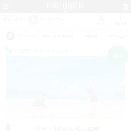
リスト
募集作成
#初心者/若葉歓迎
#絶挑戦
#立ち上げメ
アピールタグ
クロスワールドリンクシェル
NEW
立ち上げメンバー募集