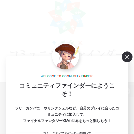
W
E
L
C
O
M
E
T
O
C
O
M
M
U
N
I
T
Y
F
I
N
D
E
R
!
コミュニティファインダーにようこ
そ！
パソコン版へ
フリーカンパニーやリンクシェルなど、自分のプレイに合ったコ
ミュニティに加入して、
ファイナルファンタジーXIVの世界をもっと楽しもう！
関連商品
e-STOREで購入
コミュニティファインダーの使い方