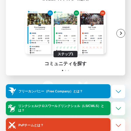
ゲームダウンロード
Official Information
/
X
News
YouTube
ステップ1
コミュニティを探す
Instagram
Twitch
フリーカンパニー（Free Company）とは？
LINE
Bluesky
リンクシェル/クロスワールドリンクシェル（LS/CWLS）と
は？
レーティング制度について
プライバシーポリシー
著作権について
サポートセンター
PvPチームとは？