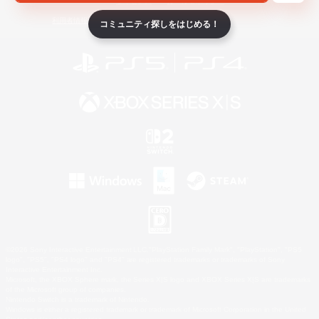
ライセンス
ルール＆ポリシー
利用者情報の外部送信について
コミュニティ探しをはじめる！
©2026 Sony Interactive Entertainment LLC."PlayStation Family Mark", "PlayStation", "PS5
logo", "PS5", "PS4 logo" and "PS4" are registered trademarks or trademarks of Sony
Interactive Entertainment Inc.
Microsoft, the XBOX Sphere mark, the Series X|S logo and XBOX Series X|S are trademarks
of the Microsoft group of companies.
Nintendo Switch is a trademark of Nintendo.
Windows is either a registered trademark or trademark of Microsoft Corporation in the United