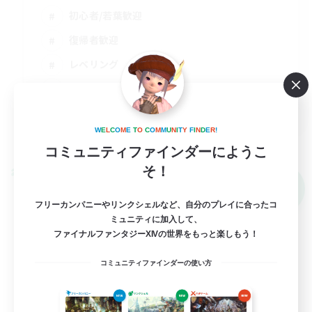
初心者/若葉歓迎
復帰者歓迎
レベリング
まったりゆっくり楽しむ
JA
W
E
L
C
O
M
E
T
O
C
O
M
M
U
N
I
T
Y
F
I
N
D
E
R
!
詳細を見る
募集期間: 2026/09/08 まで
コミュニティファインダーにようこ
そ！
クロスワールドリンクシェル
NEW
フリーカンパニーやリンクシェルなど、自分のプレイに合ったコ
ミュニティに加入して、
ファイナルファンタジーXIVの世界をもっと楽しもう！
コミュニティファインダーの使い方