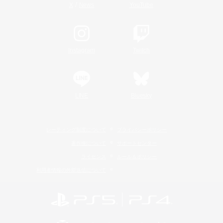
/
X
News
YouTube
Instagram
Twitch
LINE
Bluesky
レーティング制度について
プライバシーポリシー
著作権について
サポートセンター
ライセンス
ルール＆ポリシー
利用者情報の外部送信について