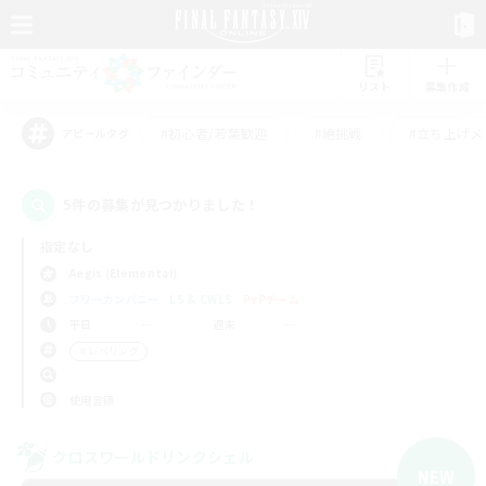
リスト
募集作成
#初心者/若葉歓迎
#絶挑戦
#立ち上げメ
アピールタグ
5件の募集が見つかりました！
指定なし
Aegis (Elemental)
フリーカンパニー
LS & CWLS
PvPチーム
平日
週末
＃レベリング
使用言語
クロスワールドリンクシェル
NEW