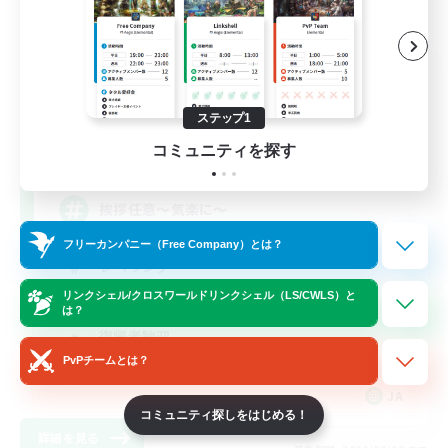
NIKUKYU
追加メンバー募集
Elemental
ステップ1
コミュニティを探す
8
募集人数
挨拶任意～気楽に～
フリーカンパニー（Free Company）とは？
レベリング
リンクシェル/クロスワールドリンクシェル（LS/CWLS）と
初心者/若葉歓迎
は？
復帰者歓迎
PvPチームとは？
まったりゆっくり楽しむ
JA
コミュニティ探しをはじめる！
詳細を見る