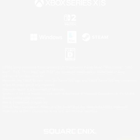
©2026 Sony Interactive Entertainment LLC."PlayStation Family Mark", "PlayStation", "PS5
logo", "PS5", "PS4 logo" and "PS4" are registered trademarks or trademarks of Sony
Interactive Entertainment Inc.
Microsoft, the XBOX Sphere mark, the Series X|S logo and XBOX Series X|S are trademarks
of the Microsoft group of companies.
Nintendo Switch is a trademark of Nintendo.
Windows is either a registered trademark or trademark of Microsoft Corporation in the United
States and/or other countries.
Mac is a trademark of Apple Inc.
©2026 Valve Corporation. Steam and the Steam logo are trademarks and/or registered
trademarks of Valve Corporation in the U.S. and/or other countries.