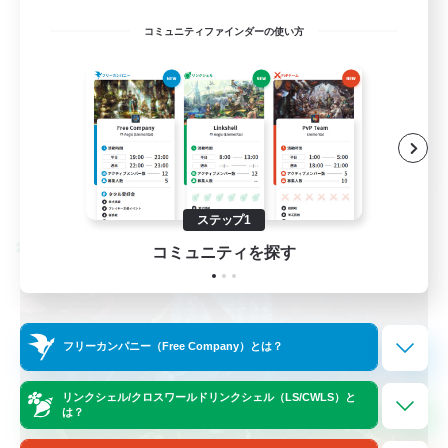
立ち上げメンバー募集
コミュニティファインダーの使い方
初心者/若葉歓迎
復帰者歓迎
トレジャーハント
JA
詳細を見る
募集期間: 2026/08/27 まで
ステップ1
クロスワールドリンクシェル
コミュニティを探す
フリーカンパニー（Free Company）とは？
リンクシェル/クロスワールドリンクシェル（LS/CWLS）と
は？