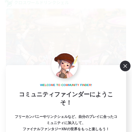
クロスワールドリンクシェル
Dream Miner
W
E
L
C
O
M
E
T
O
C
O
M
M
U
N
I
T
Y
F
I
N
D
E
R
!
追加メンバー募集
Elemental
コミュニティファインダーにようこ
そ！
10
募集人数
フリーカンパニーやリンクシェルなど、自分のプレイに合ったコ
まったり楽しめる環境目指してます!!
ミュニティに加入して、
ファイナルファンタジーXIVの世界をもっと楽しもう！