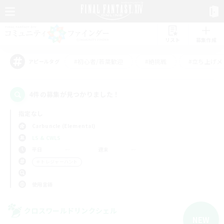
リスト
募集作成
#初心者/若葉歓迎
#絶挑戦
#立ち上げメ
アピールタグ
4件の募集が見つかりました！
指定なし
Carbuncle (Elemental)
LS & CWLS
平日
週末
＃トレジャーハント
使用言語
クロスワールドリンクシェル
NEW