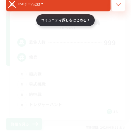
PvPチームとは？
立ち上げメンバー募集
コミュニティ探しをはじめる！
Elemental
999
募集人数
傭兵
極挑戦
零式挑戦
絶挑戦
トレジャーハント
JA
詳細を見る
募集期間: 2026/08/11 まで