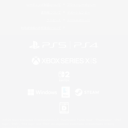
レーティング制度について
プライバシーポリシー
著作権について
サポートセンター
ライセンス
ルール＆ポリシー
利用者情報の外部送信について
©2026 Sony Interactive Entertainment LLC."PlayStation Family Mark", "PlayStation", "PS5
logo", "PS5", "PS4 logo" and "PS4" are registered trademarks or trademarks of Sony
Interactive Entertainment Inc.