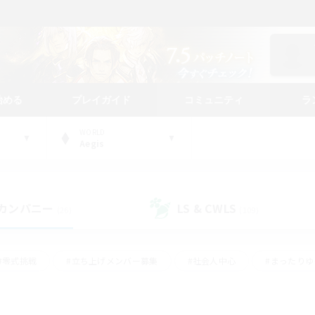
始める
プレイガイド
コミュニティ
ラ
WORLD
Aegis
カンパニー
LS & CWLS
(26)
(109)
#零式挑戦
#立ち上げメンバー募集
#社会人中心
#まったり
#体験歓迎
#クラフター中心
#ギャザラー中心
#ロー
ング
#演奏
#ミラプリ（ミラージュプリズム）
#クリア目指