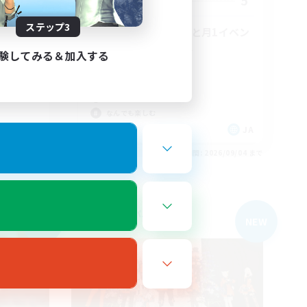
1
5
募集人数
ステップ3
せんか！
高難易度&VC好きと月1イベン
トがあるお祭りFC
験してみる＆加入する
スクリーンショット撮影
プレイヤー主催イベント
零式挑戦
なんでも楽しむ
JA
JA
26/09/04 まで
募集期間: 2026/09/04 まで
フリーカンパニー
NEW
NEW