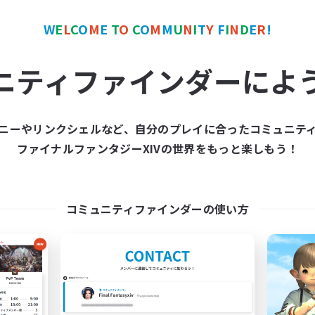
W
E
L
C
O
M
E
T
O
C
O
M
M
U
N
I
T
Y
F
I
N
D
E
R
!
カンパニー
フリーカンパニー
NEW
ニティファインダーによ
ニーやリンクシェルなど、自分のプレイに合ったコミュニテ
ファイナルファンタジーXIVの世界をもっと楽しもう！
ALLEGORY
Bringers
追加メンバー募集
追加メンバー募集
Aegis [Elemental]
Aegis [Elemental]
コミュニティファインダーの使い方
動時間
活動時間
18:00
23:00
11:00
日
平日
10:00
23:00
10:00
末
週末
7
クティブメンバー数
アクティブメンバー数