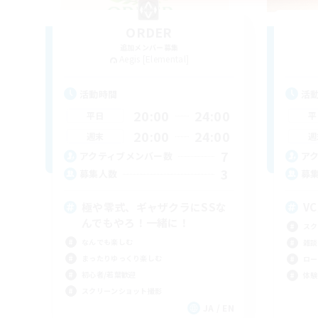
ORDER
追加メンバー募集
Aegis [Elemental]
活動時間
活
20:00
24:00
平日
平
20:00
24:00
週末
週
7
アクティブメンバー数
ア
3
募集人数
募
極や零式、ギャザクラにSSな
V
んでもやろ！一緒に！
スク
なんでも楽しむ
雑談
まったりゆっくり楽しむ
ロー
初心者/若葉歓迎
体験
スクリーンショット撮影
JA / EN