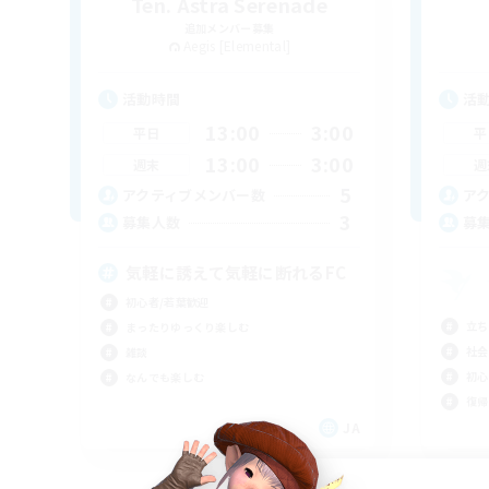
Ten. Astra Serenade
追加メンバー募集
Aegis [Elemental]
活動時間
活
13:00
3:00
平日
平
13:00
3:00
週末
週
5
アクティブメンバー数
ア
3
募集人数
募
気軽に誘えて気軽に断れるFC
初心者/若葉歓迎
立ち
まったりゆっくり楽しむ
社会
雑談
初心
なんでも楽しむ
復帰
JA
募集期間: 2026/09/05 まで