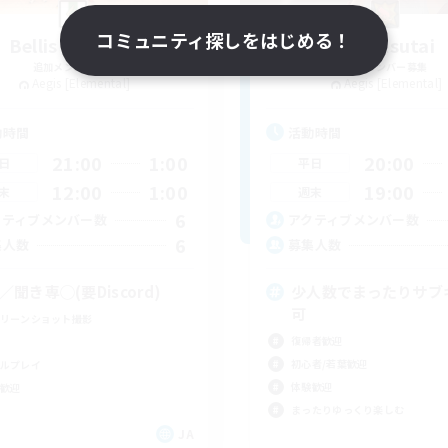
コミュニティ探しをはじめる！
Bellis perennis
Jimetsutai
追加メンバー募集
追加メンバー募集
Aegis [Elemental]
Aegis [Elemental]
動時間
活動時間
21:00
1:00
20:00
日
平日
12:00
1:00
19:00
末
週末
6
クティブメンバー数
アクティブメンバー数
6
集人数
募集人数
C／聞き専◯(要Discord)
少人数でまったりサブ
可
リーンショット撮影
復帰者歓迎
初心者/若葉歓迎
ルプレイ
体験歓迎
歓迎
まったりゆっくり楽しむ
JA