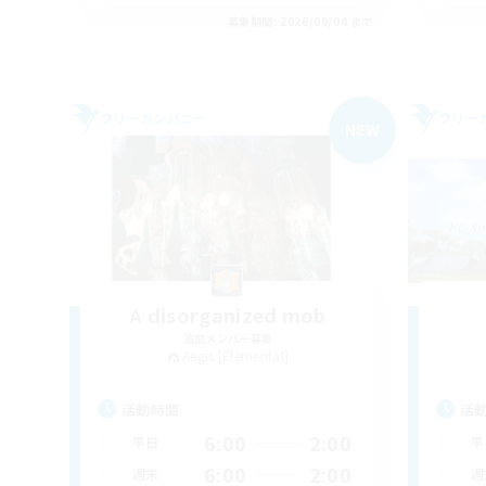
募集期間: 2026/09/04 まで
フリーカンパニー
フリー
NEW
A disorganized mob
追加メンバー募集
Aegis [Elemental]
活動時間
活
6:00
2:00
平日
平
6:00
2:00
週末
週