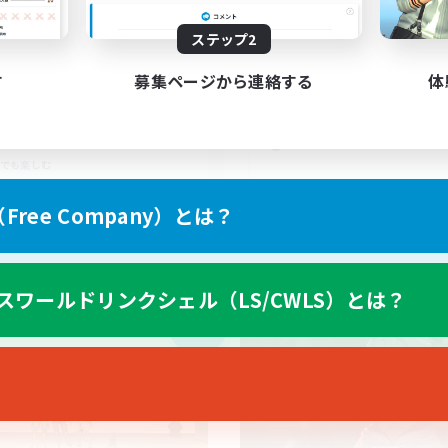
5
集人数
募集人数
ステップ2
C.Discordなし！ゆるふわコ
冒険を一緒に楽しみま
ュニティ
まったりゆっくり楽しむ
す
募集ページから連絡する
体
者/若葉歓迎
初心者/若葉歓迎
者歓迎
なんでも楽しむ
たりゆっくり楽しむ
体験歓迎
でも楽しむ
JA
ree Company）とは？
募集期間: 2026/09/05 まで
募集期間: 20
スワールドリンクシェル（LS/CWLS）とは？
カンパニー
フリーカンパニー
NEW