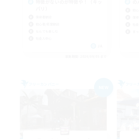
特徴がないのが特徴や！（キッ
の
パリ）
初心
復帰者歓迎
復帰
初心者/若葉歓迎
社会
なんでも楽しむ
まっ
社会人中心
JA
募集期間: 2026/09/05 まで
フリーカンパニー
フリー
NEW