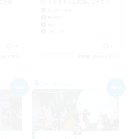
びり系
どなたでもお気軽にどうぞ☆
初心者/若葉歓迎
体験歓迎
雑談
社会人中心
JA
JA
26/09/05 まで
募集期間: 2026/09/05 まで
フリーカンパニー
NEW
NEW