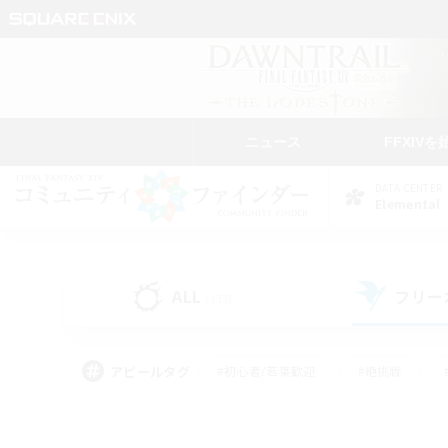
ニュース
FFXIVを
DATA CENTER
Elemental
ALL
フリー
(135)
アピールタグ
#初心者/若葉歓迎
#絶挑戦
#モブハント
#学生中心
#なんでも楽しむ
#スクリーンショット撮影
#ハウジ