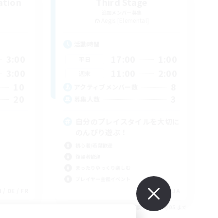
ation
Third Stage
追加メンバー募集
Aegis [Elemental]
活動時間
3:00
17:00
1:00
平日
3:00
11:00
2:00
週末
10
8
アクティブメンバー数
20
3
募集人数
自分のプレイスタイルを大切に
のんびり遊ぶ！
初心者/若葉歓迎
復帰者歓迎
まったりゆっくり楽しむ
プレイヤー主催イベント
 / DE / FR
JA
26/09/05 まで
募集期間: 2026/09/05 まで