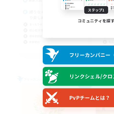
5
募集人数
募
ステップ1
縛りなく自由気ままに、のんび
V
り楽しめる活動
ミ
コミュニティを探
まったりゆっくり楽しむ
初心
初心者/若葉歓迎
復帰
復帰者歓迎
まっ
体験歓迎
なん
JA
フリーカンパニー（F
募集期間: 2026/09/05 まで
リンクシェル/クロ
フリーカンパニー
フリー
NEW
PvPチームとは？