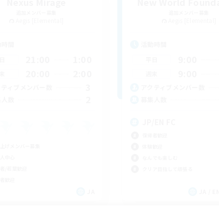
Nexus Mirage
New World Found
追加メンバー募集
追加メンバー募集
Aegis [Elemental]
Aegis [Elemental]
動時間
活動時間
21:00
1:00
9:00
日
平日
20:00
2:00
9:00
末
週末
3
クティブメンバー数
アクティブメンバー数
2
集人数
募集人数
JP/EN FC
復帰者歓迎
上げメンバー募集
体験歓迎
人中心
なんでも楽しむ
者/若葉歓迎
クリア目指して頑張る
者歓迎
JA
JA / EN
募集期間: 2026/09/05 まで
募集期間: 20