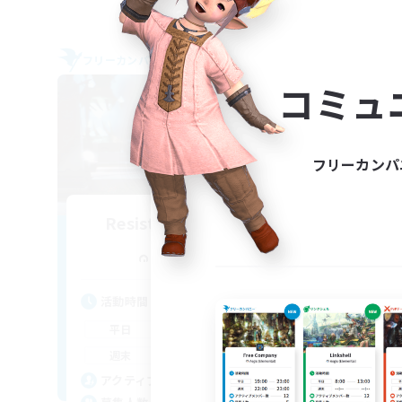
フリーカンパニー
フリー
NEW
コミュ
フリーカンパ
Resistance of Crown
追加メンバー募集
Aegis [Elemental]
活動時間
活
19:00
23:00
平日
平
10:00
2:00
週末
週
4
アクティブメンバー数
ア