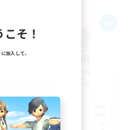
フリーカンパニー
NEW
NEW
うこそ！
ィに加入して、
BLACK STONE
追加メンバー募集
Aegis [Elemental]
活動時間
1:00
18:00
2:00
平日
1:00
9:00
2:00
週末
23
18
アクティブメンバー数