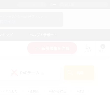
日本語
マイキャラクター情報をチェック！
ログイン
ンキング
ヘルプ＆サポート
新規募集を作成
リスト
ガイド
PvPチーム
検索
(0)
ゆっくり楽しむ
#極挑戦
#復帰者歓迎
#雑談
ルプレイ
#トレジャーハント
#レベリング
して頑張る
#プレイヤー主催イベント