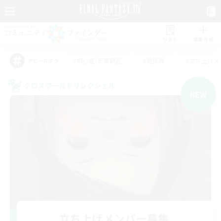
リスト
募集作成
#初心者/若葉歓迎
#絶挑戦
#立ち上げメ
アピールタグ
クロスワールドリンクシェル
NEW
立ち上げメンバー募集