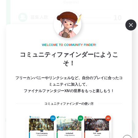
Elemental
10
募集人数
悩みや辛いことはありませんか？？VCあり！
W
E
L
C
O
M
E
T
O
C
O
M
M
U
N
I
T
Y
F
I
N
D
E
R
!
まったりゆっくり楽しむ
コミュニティファインダーにようこ
雑談
そ！
社会人中心
フリーカンパニーやリンクシェルなど、自分のプレイに合ったコ
なんでも楽しむ
ミュニティに加入して、
JA
ファイナルファンタジーXIVの世界をもっと楽しもう！
詳細を見る
コミュニティファインダーの使い方
募集期間: 2026/09/06 まで
クロスワールドリンクシェル
NEW