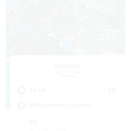
Ohakon
追加メンバー募集
Elemental
35
募集人数
朝昼話に花を咲かせ♬discordVC
雑談