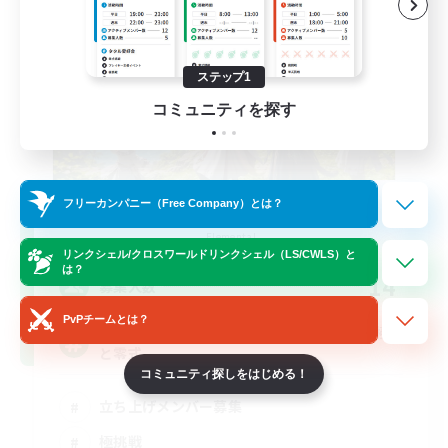
ステップ1
コミュニティを探す
フリーカンパニー（Free Company）とは？
立ち上げメンバー募集
Elemental
リンクシェル/クロスワールドリンクシェル（LS/CWLS）と
は？
14
募集人数
PvPチームとは？
基本VCなし！戦闘苦手ギミック不安歓迎！極
と零式
コミュニティ探しをはじめる！
立ち上げメンバー募集
極挑戦