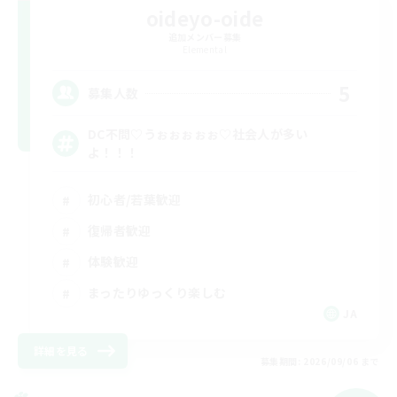
oideyo-oide
追加メンバー募集
Elemental
5
募集人数
DC不問♡うぉぉぉぉぉ♡社会人が多い
よ！！！
初心者/若葉歓迎
復帰者歓迎
体験歓迎
まったりゆっくり楽しむ
JA
詳細を見る
募集期間: 2026/09/06 まで