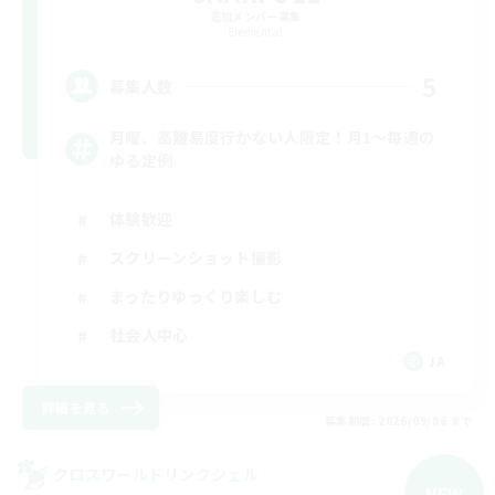
追加メンバー募集
Elemental
5
募集人数
月曜、高難易度行かない人限定！月1～毎週の
ゆる定例
体験歓迎
スクリーンショット撮影
まったりゆっくり楽しむ
社会人中心
JA
詳細を見る
募集期間: 2026/09/06 まで
クロスワールドリンクシェル
NEW