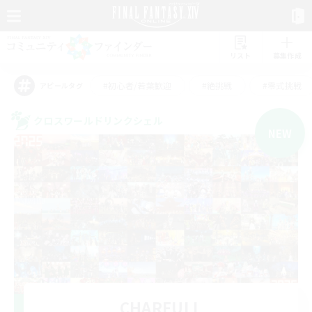
リスト
募集作成
#初心者/若葉歓迎
#絶挑戦
#零式挑戦
アピールタグ
クロスワールドリンクシェル
NEW
CHARFULL