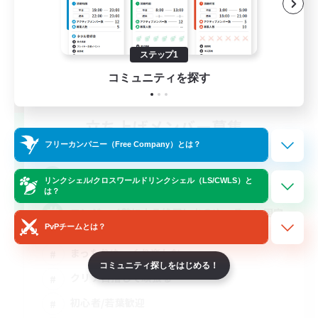
ステップ1
コミュニティを探す
立ち上げメンバー募集
Elemental
フリーカンパニー（Free Company）とは？
2
募集人数
リンクシェル/クロスワールドリンクシェル（LS/CWLS）と
は？
エンジョイ勢による絶アレキのゆっる〜い固定
PvPチームとは？
まったりゆっくり楽しむ
コミュニティ探しをはじめる！
クリア目指して頑張る
初心者/若葉歓迎