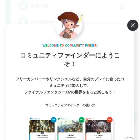
2
募集人数
#VC(Discord)有
雑談
W
E
L
C
O
M
E
T
O
C
O
M
M
U
N
I
T
Y
F
I
N
D
E
R
!
体験歓迎
コミュニティファインダーにようこ
なんでも楽しむ
そ！
まったりゆっくり楽しむ
フリーカンパニーやリンクシェルなど、自分のプレイに合ったコ
JA
ミュニティに加入して、
ファイナルファンタジーXIVの世界をもっと楽しもう！
詳細を見る
募集期間: 2026/09/06 まで
コミュニティファインダーの使い方
クロスワールドリンクシェル
NEW