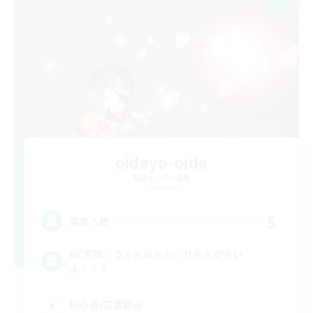
oideyo-oide
追加メンバー募集
Elemental
5
募集人数
DC不問♡うぉぉぉぉぉ♡社会人が多い
よ！！！
初心者/若葉歓迎